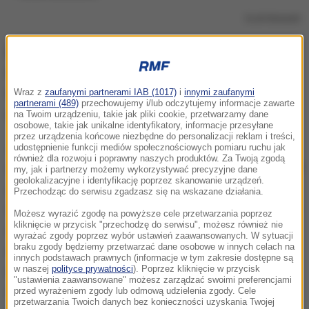
Scott Bessent
Bessent odniósł się do sprawy sankcji przeciwko
Rosji podczas wysłuchania przed senacką komisją
finansów w ramach procesu zatwierdzenia go na
Wraz z
zaufanymi partnerami IAB (1017)
i
innymi zaufanymi
partnerami (489)
przechowujemy i/lub odczytujemy informacje zawarte
nowe stanowisko.
na Twoim urządzeniu, takie jak pliki cookie, przetwarzamy dane
osobowe, takie jak unikalne identyfikatory, informacje przesyłane
przez urządzenia końcowe niezbędne do personalizacji reklam i treści,
Jeśli którykolwiek urzędnik w Federacji Rosyjskiej
udostępnienie funkcji mediów społecznościowych pomiaru ruchu jak
również dla rozwoju i poprawny naszych produktów. Za Twoją zgodą
obserwuje to wysłuchanie, powinien wiedzieć, że jeśli
my, jak i partnerzy możemy wykorzystywać precyzyjne dane
geolokalizacyjne i identyfikację poprzez skanowanie urządzeń.
zostanę zatwierdzony, a prezydent Trump poprosi o
Przechodząc do serwisu zgadzasz się na wskazane działania.
to, jako o element swojej strategii zakończenia wojny
Możesz wyrazić zgodę na powyższe cele przetwarzania poprzez
kliknięcie w przycisk "przechodzę do serwisu", możesz również nie
na Ukrainie,
będę w 100 procentach za przyjęciem
wyrażać zgody poprzez wybór ustawień zaawansowanych. W sytuacji
braku zgody będziemy przetwarzać dane osobowe w innych celach na
sankcji, szczególnie wobec rosyjskich gigantów
innych podstawach prawnych (informacje w tym zakresie dostępne są
naftowych,
do poziomów, które zmusiłyby Federację
w naszej
polityce prywatności
). Poprzez kliknięcie w przycisk
"ustawienia zaawansowane" możesz zarządzać swoimi preferencjami
Rosyjską do przyjścia do stołu negocjacyjnego
-
przed wyrażeniem zgody lub odmową udzielenia zgody. Cele
przetwarzania Twoich danych bez konieczności uzyskania Twojej