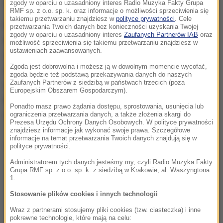
zadeklarował finansista.
zgody w oparciu o uzasadniony interes Radio Muzyka Fakty Grupa
RMF sp. z o.o. sp. k. oraz informacje o możliwości sprzeciwienia się
takiemu przetwarzaniu znajdziesz w
polityce prywatności
. Cele
Bessent ocenił, że
dotychczasowe sankcje nie były
przetwarzania Twoich danych bez konieczności uzyskania Twojej
zgody w oparciu o uzasadniony interes
Zaufanych Partnerów IAB
oraz
wystarczająco surowe,
lecz przyznał, że był
możliwość sprzeciwienia się takiemu przetwarzaniu znajdziesz w
ustawieniach zaawansowanych.
zdziwiony, iż odchodząca administracja
Zgoda jest dobrowolna i możesz ją w dowolnym momencie wycofać,
zdecydowała się na wprowadzenie restrykcji wobec
zgoda będzie też podstawą przekazywania danych do naszych
Zaufanych Partnerów z siedzibą w państwach trzecich (poza
rosyjskiego sektora naftowego dopiero tuż przed
Europejskim Obszarem Gospodarczym).
końcem kadencji, pozostawiając problem wyższych
Ponadto masz prawo żądania dostępu, sprostowania, usunięcia lub
o 9 proc. cen ropy naftowej następcom.
ograniczenia przetwarzania danych, a także złożenia skargi do
Prezesa Urzędu Ochrony Danych Osobowych. W polityce prywatności
znajdziesz informacje jak wykonać swoje prawa. Szczegółowe
informacje na temat przetwarzania Twoich danych znajdują się w
Dalsza część artykułu pod materiałem video:
polityce prywatności.
Administratorem tych danych jesteśmy my, czyli Radio Muzyka Fakty
Grupa RMF sp. z o.o. sp. k. z siedzibą w Krakowie, al. Waszyngtona
1.
Stosowanie plików cookies i innych technologii
Wraz z partnerami stosujemy pliki cookies (tzw. ciasteczka) i inne
pokrewne technologie, które mają na celu: