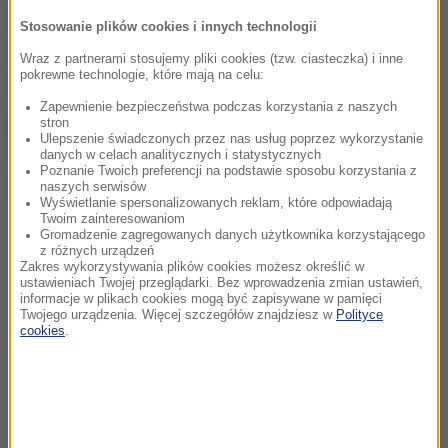
sprowokować do zgromadzenia się".
Później jest
Stosowanie plików cookies i innych technologii
kolejny, poważniejszy incydent. Oby tak nie było -
Wraz z partnerami stosujemy pliki cookies (tzw. ciasteczka) i inne
pokrewne technologie, które mają na celu:
mówił Sikorski.
Zapewnienie bezpieczeństwa podczas korzystania z naszych
Były minister spraw zagranicznych zamieścił na
stron
Ulepszenie świadczonych przez nas usług poprzez wykorzystanie
Twitterze film z wydarzeń w Londynie. "Modlitwą
danych w celach analitycznych i statystycznych
Poznanie Twoich preferencji na podstawie sposobu korzystania z
jestem z ofiarami" - napisał.
naszych serwisów
Wyświetlanie spersonalizowanych reklam, które odpowiadają
Twoim zainteresowaniom
Gromadzenie zagregowanych danych użytkownika korzystającego
z różnych urządzeń
Zakres wykorzystywania plików cookies możesz określić w
ustawieniach Twojej przeglądarki. Bez wprowadzenia zmian ustawień,
informacje w plikach cookies mogą być zapisywane w pamięci
Twojego urządzenia. Więcej szczegółów znajdziesz w
Polityce
cookies
.