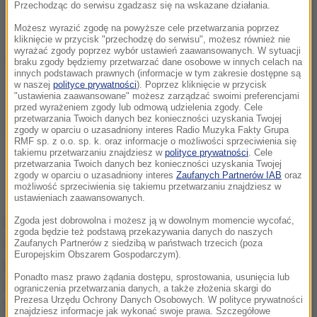
Przechodząc do serwisu zgadzasz się na wskazane działania.
śledczą, w Bundestagu brakuje większości, a
Możesz wyrazić zgodę na powyższe cele przetwarzania poprzez
współpraca z AfD jest wykluczona.
kliknięcie w przycisk "przechodzę do serwisu", możesz również nie
wyrażać zgody poprzez wybór ustawień zaawansowanych. W sytuacji
Sabotaż gazociągu w 2022 roku pozostaje
braku zgody będziemy przetwarzać dane osobowe w innych celach na
innych podstawach prawnych (informacje w tym zakresie dostępne są
nierozwiązany, a odpowiedzialni za eksplozje
w naszej
polityce prywatności
). Poprzez kliknięcie w przycisk
"ustawienia zaawansowane" możesz zarządzać swoimi preferencjami
podwodne nadal nie zostali zidentyfikowani.
przed wyrażeniem zgody lub odmową udzielenia zgody. Cele
przetwarzania Twoich danych bez konieczności uzyskania Twojej
Chcesz poznać więcej szczegółów o
zgody w oparciu o uzasadniony interes Radio Muzyka Fakty Grupa
RMF sp. z o.o. sp. k. oraz informacje o możliwości sprzeciwienia się
kontrowersjach wokół Nord Stream 2 i
takiemu przetwarzaniu znajdziesz w
polityce prywatności
. Cele
przetwarzania Twoich danych bez konieczności uzyskania Twojej
politycznych napięciach w Niemczech?
zgody w oparciu o uzasadniony interes
Zaufanych Partnerów IAB
oraz
możliwość sprzeciwienia się takiemu przetwarzaniu znajdziesz w
Przeczytaj cały artykuł!
ustawieniach zaawansowanych.
W niedzielnym wywiadzie dla internetowego
Zgoda jest dobrowolna i możesz ją w dowolnym momencie wycofać,
zgoda będzie też podstawą przekazywania danych do naszych
wydania tygodnika "Die Zeit" Michael Kretschmer
Zaufanych Partnerów z siedzibą w państwach trzecich (poza
Europejskim Obszarem Gospodarczym).
podniósł kwestię wznowienia dialogu z Rosją na
Ponadto masz prawo żądania dostępu, sprostowania, usunięcia lub
temat możliwego uruchomienia projektu gazociągu
ograniczenia przetwarzania danych, a także złożenia skargi do
Prezesa Urzędu Ochrony Danych Osobowych. W polityce prywatności
Nord Stream 2.
znajdziesz informacje jak wykonać swoje prawa. Szczegółowe