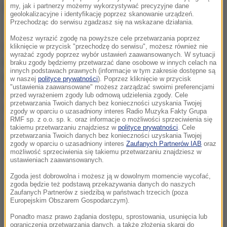
my, jak i partnerzy możemy wykorzystywać precyzyjne dane
Petterson.
geolokalizacyjne i identyfikację poprzez skanowanie urządzeń.
Przechodząc do serwisu zgadzasz się na wskazane działania.
Możesz wyrazić zgodę na powyższe cele przetwarzania poprzez
Według Pettersena
osuwisko ma długość 700
kliknięcie w przycisk "przechodzę do serwisu", możesz również nie
wyrażać zgody poprzez wybór ustawień zaawansowanych. W sytuacji
metrów i spowodowało poważne zniszczenia co
braku zgody będziemy przetwarzać dane osobowe w innych celach na
innych podstawach prawnych (informacje w tym zakresie dostępne są
najmniej 14 budynków mieszkalnych
, jedno- lub
w naszej
polityce prywatności
). Poprzez kliknięcie w przycisk
"ustawienia zaawansowane" możesz zarządzać swoimi preferencjami
wielorodzinnych. Ponad 900 mieszkańców zostało
przed wyrażeniem zgody lub odmową udzielenia zgody. Cele
przetwarzania Twoich danych bez konieczności uzyskania Twojej
ewakuowanych. Kolejnych 1,5 tys. osób może
zgody w oparciu o uzasadniony interes Radio Muzyka Fakty Grupa
RMF sp. z o.o. sp. k. oraz informacje o możliwości sprzeciwienia się
zostać zmuszonych do opuszczenia swych domów.
takiemu przetwarzaniu znajdziesz w
polityce prywatności
. Cele
przetwarzania Twoich danych bez konieczności uzyskania Twojej
zgody w oparciu o uzasadniony interes
Zaufanych Partnerów IAB
oraz
Dalsza część artykułu pod materiałem video:
możliwość sprzeciwienia się takiemu przetwarzaniu znajdziesz w
ustawieniach zaawansowanych.
Zgoda jest dobrowolna i możesz ją w dowolnym momencie wycofać,
zgoda będzie też podstawą przekazywania danych do naszych
Zaufanych Partnerów z siedzibą w państwach trzecich (poza
Europejskim Obszarem Gospodarczym).
Ponadto masz prawo żądania dostępu, sprostowania, usunięcia lub
ograniczenia przetwarzania danych, a także złożenia skargi do