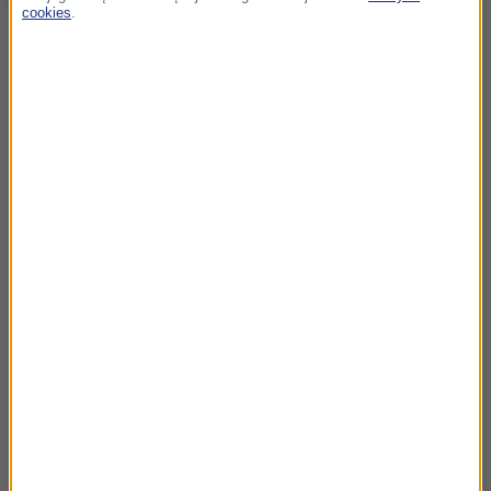
cookies
.