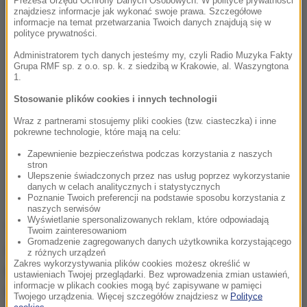
Prezesa Urzędu Ochrony Danych Osobowych. W polityce prywatności
Dalsza część artykułu pod materiałem video:
znajdziesz informacje jak wykonać swoje prawa. Szczegółowe
informacje na temat przetwarzania Twoich danych znajdują się w
polityce prywatności.
Administratorem tych danych jesteśmy my, czyli Radio Muzyka Fakty
Grupa RMF sp. z o.o. sp. k. z siedzibą w Krakowie, al. Waszyngtona
1.
Stosowanie plików cookies i innych technologii
Wraz z partnerami stosujemy pliki cookies (tzw. ciasteczka) i inne
pokrewne technologie, które mają na celu:
Zapewnienie bezpieczeństwa podczas korzystania z naszych
stron
Ulepszenie świadczonych przez nas usług poprzez wykorzystanie
danych w celach analitycznych i statystycznych
Poznanie Twoich preferencji na podstawie sposobu korzystania z
naszych serwisów
Wyświetlanie spersonalizowanych reklam, które odpowiadają
"Dywersyfikując źródła energii oraz szlaki, od których
Twoim zainteresowaniom
Gromadzenie zagregowanych danych użytkownika korzystającego
zależy nasz Sojusz - w tym poprzez wykorzystanie
z różnych urządzeń
Zakres wykorzystywania plików cookies możesz określić w
paliw alternatywnych - nie tylko zwiększamy naszą
ustawieniach Twojej przeglądarki. Bez wprowadzenia zmian ustawień,
informacje w plikach cookies mogą być zapisywane w pamięci
gotowość operacyjną i odporność, ale także
Twojego urządzenia. Więcej szczegółów znajdziesz w
Polityce