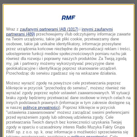
Wraz z
zaufanymi partnerami IAB (1017)
i
innymi zaufanymi
partnerami (489)
przechowujemy i/lub odczytujemy informacje zawarte
na Twoim urządzeniu, takie jak pliki cookie, przetwarzamy dane
osobowe, takie jak unikalne identyfikatory, informacje przesyłane
przez urządzenia końcowe niezbędne do personalizacji reklam i treści,
Najnowsze informacje z kraju i ze świata
udostępnienie funkcji mediów społecznościowych pomiaru ruchu jak
również dla rozwoju i poprawny naszych produktów. Za Twoją zgodą
na
rmf24.pl
.
my, jak i partnerzy możemy wykorzystywać precyzyjne dane
geolokalizacyjne i identyfikację poprzez skanowanie urządzeń.
Przechodząc do serwisu zgadzasz się na wskazane działania.
Możesz wyrazić zgodę na powyższe cele przetwarzania poprzez
Dalsza część artykułu pod materiałem video:
kliknięcie w przycisk "przechodzę do serwisu", możesz również nie
wyrażać zgody poprzez wybór ustawień zaawansowanych. W sytuacji
braku zgody będziemy przetwarzać dane osobowe w innych celach na
innych podstawach prawnych (informacje w tym zakresie dostępne są
w naszej
polityce prywatności
). Poprzez kliknięcie w przycisk
"ustawienia zaawansowane" możesz zarządzać swoimi preferencjami
przed wyrażeniem zgody lub odmową udzielenia zgody. Cele
przetwarzania Twoich danych bez konieczności uzyskania Twojej
zgody w oparciu o uzasadniony interes Radio Muzyka Fakty Grupa
RMF sp. z o.o. sp. k. oraz informacje o możliwości sprzeciwienia się
takiemu przetwarzaniu znajdziesz w
polityce prywatności
. Cele