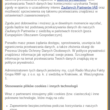
zasad dotyczących sprawdzania osób chcących
przetwarzania Twoich danych bez konieczności uzyskania Twojej
zgody w oparciu o uzasadniony interes
Zaufanych Partnerów IAB
oraz
nabyć broń, a także prawa pozwalającego odebrać
możliwość sprzeciwienia się takiemu przetwarzaniu znajdziesz w
broń osobom uznanym za niebezpieczne.
ustawieniach zaawansowanych.
Zgoda jest dobrowolna i możesz ją w dowolnym momencie wycofać,
zgoda będzie też podstawą przekazywania danych do naszych
Odpowiedzialni posiadacze broni palnej mają dość
Zaufanych Partnerów z siedzibą w państwach trzecich (poza
Europejskim Obszarem Gospodarczym).
nadużywania drugiej poprawki do konstytucji (dającej
Ponadto masz prawo żądania dostępu, sprostowania, usunięcia lub
prawo do posiadania broni - PAP) przez jakichś
ograniczenia przetwarzania danych, a także złożenia skargi do
Prezesa Urzędu Ochrony Danych Osobowych. W polityce prywatności
obłąkańców -
powiedział
McConaughey
.
znajdziesz informacje jak wykonać swoje prawa. Szczegółowe
informacje na temat przetwarzania Twoich danych znajdują się w
polityce prywatności.
Opisywał też swoją wizytę w mieście dotkniętym
Administratorem tych danych jesteśmy my, czyli Radio Muzyka Fakty
tragedią, przytaczając historię
19 zamordowanych
Grupa RMF sp. z o.o. sp. k. z siedzibą w Krakowie, al. Waszyngtona
1.
w Uvalde
dzieci oraz spustoszenia, jakiego dokonał
Stosowanie plików cookies i innych technologii
sprawca. Dodał, że ciała niektórych dzieci były tak
Wraz z partnerami stosujemy pliki cookies (tzw. ciasteczka) i inne
zmasakrowane, że w jednym przypadku jedynym
pokrewne technologie, które mają na celu:
dowodem pozwalającym na identyfikację były
Zapewnienie bezpieczeństwa podczas korzystania z naszych
stron