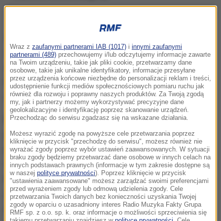
Matthew McConaughey
Musimy zacząć sprawiać, by utrata życia tych dzieci
Wraz z
zaufanymi partnerami IAB (1017)
i
innymi zaufanymi
miała znaczenie -
powiedział aktor w 20-minutowym
partnerami (489)
przechowujemy i/lub odczytujemy informacje zawarte
na Twoim urządzeniu, takie jak pliki cookie, przetwarzamy dane
apelu podczas codziennego briefingu w Białym
osobowe, takie jak unikalne identyfikatory, informacje przesyłane
przez urządzenia końcowe niezbędne do personalizacji reklam i treści,
Domu, odnosząc się do
szkolnej masakry
w swoim
udostępnienie funkcji mediów społecznościowych pomiaru ruchu jak
również dla rozwoju i poprawny naszych produktów. Za Twoją zgodą
rodzinnym mieście w Teksasie.
my, jak i partnerzy możemy wykorzystywać precyzyjne dane
geolokalizacyjne i identyfikację poprzez skanowanie urządzeń.
Przechodząc do serwisu zgadzasz się na wskazane działania.
McConaughey
stwierdził, że choć sam posiada broń
palną, konieczne jest wprowadzenie "racjonalnych,
Możesz wyrazić zgodę na powyższe cele przetwarzania poprzez
kliknięcie w przycisk "przechodzę do serwisu", możesz również nie
praktycznych i taktycznych" regulacji dotyczących
wyrażać zgody poprzez wybór ustawień zaawansowanych. W sytuacji
braku zgody będziemy przetwarzać dane osobowe w innych celach na
tego prawa. Wymienił m.in.
podwyższenie z 18 do 21
innych podstawach prawnych (informacje w tym zakresie dostępne są
w naszej
polityce prywatności
). Poprzez kliknięcie w przycisk
lat minimalnego wieku do zakupu karabinów
takich
"ustawienia zaawansowane" możesz zarządzać swoimi preferencjami
przed wyrażeniem zgody lub odmową udzielenia zgody. Cele
jak AR-15, którego użył
18-letni sprawca masakry
.
przetwarzania Twoich danych bez konieczności uzyskania Twojej
zgody w oparciu o uzasadniony interes Radio Muzyka Fakty Grupa
Aktor wezwał też do wprowadzenie ściślejszych
RMF sp. z o.o. sp. k. oraz informacje o możliwości sprzeciwienia się
takiemu przetwarzaniu znajdziesz w
polityce prywatności
. Cele