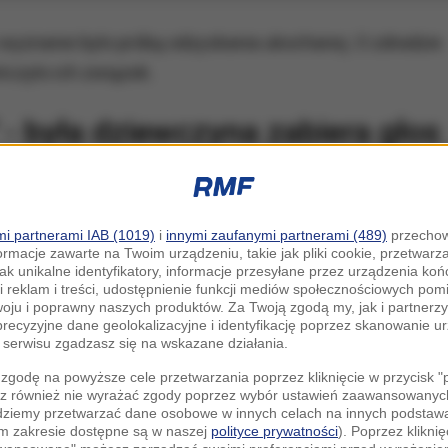
 wyznanie było próbą odzyskania ukochanej. O zdradzie
ńczyło ich związek.
 - była dziewczyna zabiera głos
czała. Teraz, w rozmowie z VG, zdecydowała się na pier
i partnerami IAB (1019)
i
innymi zaufanymi partnerami (489)
przechow
ormacje zawarte na Twoim urządzeniu, takie jak pliki cookie, przetwar
niu miłości przed całym światem
" - napisała w oświadc
jak unikalne identyfikatory, informacje przesyłane przez urządzenia k
i reklam i treści, udostępnienie funkcji mediów społecznościowych pom
w centrum uwagi i pragnie zachować anonimowość.
woju i poprawny naszych produktów. Za Twoją zgodą my, jak i partner
recyzyjne dane geolokalizacyjne i identyfikację poprzez skanowanie u
serwisu zgadzasz się na wskazane działania.
nowu przeprasza
zgodę na powyższe cele przetwarzania poprzez kliknięcie w przycisk 
z również nie wyrażać zgody poprzez wybór ustawień zaawansowanych
edialnego zamieszania, wydał oświadczenie za
dziemy przetwarzać dane osobowe w innych celach na innych podsta
ym zakresie dostępne są w naszej
polityce prywatności
). Poprzez kliknię
thlonowego: