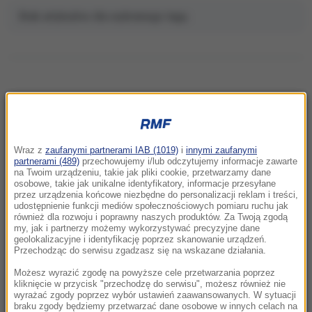
Brak artykułów dla wybranego tagu.
NAJNOWSZE
Wraz z
zaufanymi partnerami IAB (1019)
i
innymi zaufanymi
22:32
partnerami (489)
przechowujemy i/lub odczytujemy informacje zawarte
Hiszpania i Włochy na kursie kolizyjnym.
na Twoim urządzeniu, takie jak pliki cookie, przetwarzamy dane
osobowe, takie jak unikalne identyfikatory, informacje przesyłane
Spór o kontrole graniczne
przez urządzenia końcowe niezbędne do personalizacji reklam i treści,
udostępnienie funkcji mediów społecznościowych pomiaru ruchu jak
również dla rozwoju i poprawny naszych produktów. Za Twoją zgodą
21:41
my, jak i partnerzy możemy wykorzystywać precyzyjne dane
Alarm w Niemczech. Niezidentyfikowane
geolokalizacyjne i identyfikację poprzez skanowanie urządzeń.
drony przeleciały nad „stocznią Patriotów”
Przechodząc do serwisu zgadzasz się na wskazane działania.
Możesz wyrazić zgodę na powyższe cele przetwarzania poprzez
21:38
kliknięcie w przycisk "przechodzę do serwisu", możesz również nie
wyrażać zgody poprzez wybór ustawień zaawansowanych. W sytuacji
Pizza, słoneczna pogoda, Mateusz
braku zgody będziemy przetwarzać dane osobowe w innych celach na