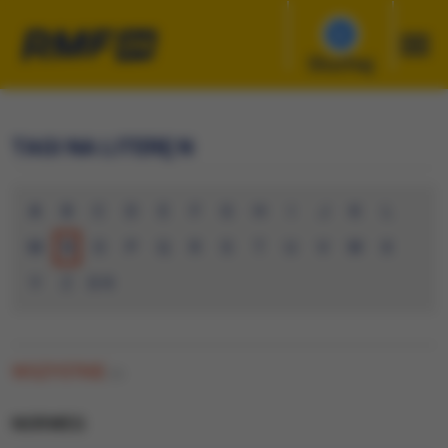
Słuchaj
TAGI NA LITERĘ N
A
B
C
D
E
F
G
H
I
J
K
L
M
N
O
P
Q
R
S
T
U
V
W
X
Y
Z
0-9
WSZYSTKIE
(0)
NORWEG