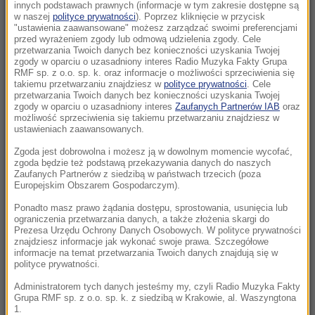
Morawiecki. Były premier spotkał się z
innych podstawach prawnych (informacje w tym zakresie dostępne są
w naszej
polityce prywatności
). Poprzez kliknięcie w przycisk
mieszkańcami Jagodna
"ustawienia zaawansowane" możesz zarządzać swoimi preferencjami
przed wyrażeniem zgody lub odmową udzielenia zgody. Cele
21:11
przetwarzania Twoich danych bez konieczności uzyskania Twojej
zgody w oparciu o uzasadniony interes Radio Muzyka Fakty Grupa
Senat USA przyjął ustawę o „piekielnych”
RMF sp. z o.o. sp. k. oraz informacje o możliwości sprzeciwienia się
sankcjach Grahama na Rosję i Iran
takiemu przetwarzaniu znajdziesz w
polityce prywatności
. Cele
przetwarzania Twoich danych bez konieczności uzyskania Twojej
zgody w oparciu o uzasadniony interes
Zaufanych Partnerów IAB
oraz
21:05
możliwość sprzeciwienia się takiemu przetwarzaniu znajdziesz w
Atak na nastolatka w Kamiennej Górze. Nowe
ustawieniach zaawansowanych.
informacje
Zgoda jest dobrowolna i możesz ją w dowolnym momencie wycofać,
zgoda będzie też podstawą przekazywania danych do naszych
Zaufanych Partnerów z siedzibą w państwach trzecich (poza
20:53
Europejskim Obszarem Gospodarczym).
Chciał dotrzeć do Ceuty na paralotni. Wpadł
do morza
Ponadto masz prawo żądania dostępu, sprostowania, usunięcia lub
ograniczenia przetwarzania danych, a także złożenia skargi do
Prezesa Urzędu Ochrony Danych Osobowych. W polityce prywatności
20:50
znajdziesz informacje jak wykonać swoje prawa. Szczegółowe
informacje na temat przetwarzania Twoich danych znajdują się w
Wyścig o Kraków nabiera tempa. Oto wyniki
polityce prywatności.
nowego sondażu
Administratorem tych danych jesteśmy my, czyli Radio Muzyka Fakty
Grupa RMF sp. z o.o. sp. k. z siedzibą w Krakowie, al. Waszyngtona
20:37
1.