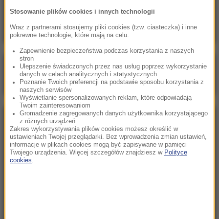
Skala nieprawidłowości na SOR-ach poraża.
Stosowanie plików cookies i innych technologii
Milionowe wypłaty, ponad stugodzinne dyżury
Wraz z partnerami stosujemy pliki cookies (tzw. ciasteczka) i inne
pokrewne technologie, które mają na celu:
Zapewnienie bezpieczeństwa podczas korzystania z naszych
stron
Poranna rozmowa w RMF FM
Ulepszenie świadczonych przez nas usług poprzez wykorzystanie
danych w celach analitycznych i statystycznych
Gościem Marcin Mastalerek
Poznanie Twoich preferencji na podstawie sposobu korzystania z
naszych serwisów
Wyświetlanie spersonalizowanych reklam, które odpowiadają
Twoim zainteresowaniom
Gromadzenie zagregowanych danych użytkownika korzystającego
NAJPOPULARNIEJSZE
z różnych urządzeń
Zakres wykorzystywania plików cookies możesz określić w
ustawieniach Twojej przeglądarki. Bez wprowadzenia zmian ustawień,
informacje w plikach cookies mogą być zapisywane w pamięci
Niedziela, 2 sierpnia 2026 (16:32)
Twojego urządzenia. Więcej szczegółów znajdziesz w
Polityce
Gdzie żyje się najlepiej? Oto raj dla emigrantów
cookies
.
Sobota, 1 sierpnia 2026 (15:39)
Sumy opanowały jezioro Garda. Włosi przygotowali
100 tys. euro dla tych, którzy je złowią