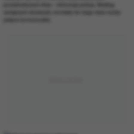
przedmieściach Aten – informuje policja. Według
wstępnych doniesień, strzelały do niego dwie osoby
jadące na motocyklu.