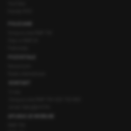
YouTube
Kanały RSS
POLECANE
Gorąca Linia RMF FM
Staż w RMF24
Patronaty
POZOSTAŁE
Newsroom
Radio internetowe
KONTAKT
O nas
Gorąca Linia RMF FM: 600 700 800
email: fakty@rmf.fm
APLIKACJE MOBILNE
RMF FM