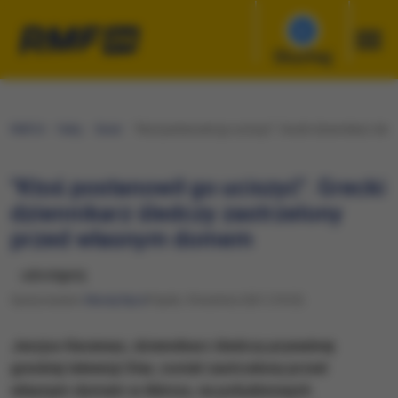
Słuchaj
RMF24
Fakty
Świat
"Ktoś postanowił go uciszyć". Grecki dziennikarz ś
"Ktoś postanowił go uciszyć". Grecki
dziennikarz śledczy zastrzelony
przed własnym domem
udostępnij
Opracowanie:
Maciej Nycz
Piątek, 9 kwietnia 2021 (19:25)
Jeorjos Karaiwaz, dziennikarz śledczy prywatnej
greckiej telewizji Star, został zastrzelony przed
własnym domem w Alimos, na południowych