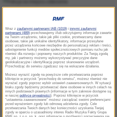
Policja na miejscu zdarzenia
Wiadomość o śmierci Karaiwaza wywołała szok w
Wraz z
zaufanymi partnerami IAB (1019)
i
innymi zaufanymi
środowisku dziennikarskim. Wiele mediów przerwało
partnerami (489)
przechowujemy i/lub odczytujemy informacje zawarte
na Twoim urządzeniu, takie jak pliki cookie, przetwarzamy dane
nadawanie programu.
osobowe, takie jak unikalne identyfikatory, informacje przesyłane
przez urządzenia końcowe niezbędne do personalizacji reklam i treści,
udostępnienie funkcji mediów społecznościowych pomiaru ruchu jak
również dla rozwoju i poprawny naszych produktów. Za Twoją zgodą
"To zabójstwo zszokowało nas wszystkich. Władze
my, jak i partnerzy możemy wykorzystywać precyzyjne dane
geolokalizacyjne i identyfikację poprzez skanowanie urządzeń.
prowadzą już dochodzenie w tej sprawie" - napisała
Przechodząc do serwisu zgadzasz się na wskazane działania.
w oświadczeniu rzeczniczka rządu Aristotelia Peloni.
Możesz wyrazić zgodę na powyższe cele przetwarzania poprzez
kliknięcie w przycisk "przechodzę do serwisu", możesz również nie
wyrażać zgody poprzez wybór ustawień zaawansowanych. W sytuacji
50-letni dziennikarz pracował dla wielu greckich
braku zgody będziemy przetwarzać dane osobowe w innych celach na
innych podstawach prawnych (informacje w tym zakresie dostępne są
mediów i założył blog informacyjny bloko.gr. "Ktoś,
w naszej
polityce prywatności
). Poprzez kliknięcie w przycisk
"ustawienia zaawansowane" możesz zarządzać swoimi preferencjami
za pomocą kul, postanowił go uciszyć i uniemożliwić
przed wyrażeniem zgody lub odmową udzielenia zgody. Cele
przetwarzania Twoich danych bez konieczności uzyskania Twojej
mu pisanie artykułów" - głosi wpis opublikowany na
zgody w oparciu o uzasadniony interes Radio Muzyka Fakty Grupa
RMF sp. z o.o. sp. k. oraz informacje o możliwości sprzeciwienia się