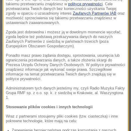
blogu.
takiemu przetwarzaniu znajdziesz w
polityce prywatności
. Cele
przetwarzania Twoich danych bez konieczności uzyskania Twojej
zgody w oparciu o uzasadniony interes
Zaufanych Partnerów IAB
oraz
możliwość sprzeciwienia się takiemu przetwarzaniu znajdziesz w
ustawieniach zaawansowanych.
Prywatne radio Skai podało, że dziennikarz "zginął w
Zgoda jest dobrowolna i możesz ją w dowolnym momencie wycofać,
śmiertelnej zasadzce", trafiony "kilkoma kulami w
zgoda będzie też podstawą przekazywania danych do naszych
Zaufanych Partnerów z siedzibą w państwach trzecich (poza
drodze do domu z programu telewizyjnego". Przed
Europejskim Obszarem Gospodarczym).
jego domem znaleziono 17 łusek.
Ponadto masz prawo żądania dostępu, sprostowania, usunięcia lub
ograniczenia przetwarzania danych, a także złożenia skargi do
Prezesa Urzędu Ochrony Danych Osobowych. W polityce prywatności
Prywatne greckie media są często celem aktów
znajdziesz informacje jak wykonać swoje prawa. Szczegółowe
wandalizmu, morderstwa dziennikarzy należą do
informacje na temat przetwarzania Twoich danych znajdują się w
polityce prywatności.
rzadkości. Niektórzy dziennikarze po otrzymaniu
Administratorem tych danych jesteśmy my, czyli Radio Muzyka Fakty
pogróżek proszą policję o ochronę, ale według
Grupa RMF sp. z o.o. sp. k. z siedzibą w Krakowie, al. Waszyngtona
1.
dotychczasowych ustaleń Karaiwaz jej nie miał.
Stosowanie plików cookies i innych technologii
Wraz z partnerami stosujemy pliki cookies (tzw. ciasteczka) i inne
pokrewne technologie, które mają na celu:
Dalsza część artykułu pod materiałem video:
Zapewnienie bezpieczeństwa podczas korzystania z naszych