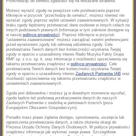
Przechodząc do serwisu zgadzasz się na wskazane działania.
nim znajduje.
Strona rosyjska natomiast nie
Możesz wyrazić zgodę na powyższe cele przetwarzania poprzez
kliknięcie w przycisk "przechodzę do serwisu", możesz również nie
dostarczyła 80 proc. niezbędnych dokumentów.
wyrażać zgody poprzez wybór ustawień zaawansowanych. W sytuacji
braku zgody będziemy przetwarzać dane osobowe w innych celach na
innych podstawach prawnych (informacje w tym zakresie dostępne są
Słowacki Instytut Leków stwierdził, że
dostarczona
w naszej
polityce prywatności
). Poprzez kliknięcie w przycisk
szczepionka znacząco różni się od tej opisanej w
"ustawienia zaawansowane" możesz zarządzać swoimi preferencjami
przed wyrażeniem zgody lub odmową udzielenia zgody. Cele
lutym w medycznym piśmie "Lancet".
W odpowiedzi
przetwarzania Twoich danych bez konieczności uzyskania Twojej
zgody w oparciu o uzasadniony interes Radio Muzyka Fakty Grupa
Rosyjski Fundusz Inwestycji Bezpośrednich (RDIF),
RMF sp. z o.o. sp. k. oraz informacje o możliwości sprzeciwienia się
takiemu przetwarzaniu znajdziesz w
polityce prywatności
. Cele
który dostarczył Sputnika V, zarzucił Słowakom
przetwarzania Twoich danych bez konieczności uzyskania Twojej
zgody w oparciu o uzasadniony interes
Zaufanych Partnerów IAB
oraz
sabotowanie szczepionki, złamanie kontraktu i
możliwość sprzeciwienia się takiemu przetwarzaniu znajdziesz w
ustawieniach zaawansowanych.
zażądał zwrotu preparatu.
Jednym z zarzutów, jaki
Zgoda jest dobrowolna i możesz ją w dowolnym momencie wycofać,
RDIF postawił stronie słowackiej, jest
zgoda będzie też podstawą przekazywania danych do naszych
Zaufanych Partnerów z siedzibą w państwach trzecich (poza
przeprowadzenie badań w laboratorium niemającym
Europejskim Obszarem Gospodarczym).
unijnej certyfikacji. Słowacy badali rosyjską
Ponadto masz prawo żądania dostępu, sprostowania, usunięcia lub
szczepionkę w Centrum Biomedycyny Akademii
ograniczenia przetwarzania danych, a także złożenia skargi do
Prezesa Urzędu Ochrony Danych Osobowych. W polityce prywatności
Nauk.
znajdziesz informacje jak wykonać swoje prawa. Szczegółowe