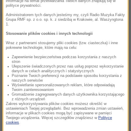
informacje na temat przetwarzania Twoich danych znajdują się w
polityce prywatności.
Administratorem tych danych jesteśmy my, czyli Radio Muzyka Fakty
DOWIEDZ SIĘ WIĘCEJ:
Grupa RMF sp. z o.o. sp. k. z siedzibą w Krakowie, al. Waszyngtona
1.
"Szczepionki łączy tylko nazwa". Zamieszanie ze
Stosowanie plików cookies i innych technologii
Sputnikiem sprowadzonym na Słowację
Wraz z partnerami stosujemy pliki cookies (tzw. ciasteczka) i inne
Słowacja: Zamieszanie z rosyjską szczepionką. Na
pokrewne technologie, które mają na celu:
razie nie jest podawana
Zapewnienie bezpieczeństwa podczas korzystania z naszych
stron
Awantura o Sputnika. Rosja żąda od Słowacji
Ulepszenie świadczonych przez nas usług poprzez wykorzystanie
danych w celach analitycznych i statystycznych
zwrotu dostarczonych szczepionek
Poznanie Twoich preferencji na podstawie sposobu korzystania z
naszych serwisów
Wyświetlanie spersonalizowanych reklam, które odpowiadają
Twoim zainteresowaniom
Dalsza część artykułu pod materiałem video:
Gromadzenie zagregowanych danych użytkownika korzystającego
z różnych urządzeń
Zakres wykorzystywania plików cookies możesz określić w
ustawieniach Twojej przeglądarki. Bez wprowadzenia zmian ustawień,
informacje w plikach cookies mogą być zapisywane w pamięci
Twojego urządzenia. Więcej szczegółów znajdziesz w
Polityce
cookies
.