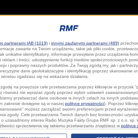
nków - pierwsze trzy będą miały premierę w czwartek, na
i partnerami IAB (1019)
i
innymi zaufanymi partnerami (489)
przechow
ormacje zawarte na Twoim urządzeniu, takie jak pliki cookie, przetwar
jak unikalne identyfikatory, informacje przesyłane przez urządzenia k
i reklam i treści, udostępnienie funkcji mediów społecznościowych pom
syn obecnego króla Karola III, i księżna Meghan ogłosili
woju i poprawny naszych produktów. Za Twoją zgodą my, jak i partner
łonków rodziny królewskiej
, uzasadniając to przede
recyzyjne dane geolokalizacyjne i identyfikację poprzez skanowanie u
serwisu zgadzasz się na wskazane działania.
szechobecnych mediów. Przeprowadzili się do USA i od 
zgodę na powyższe cele przetwarzania poprzez kliknięcie w przycisk 
 że byli źle traktowani przez resztę rodziny. Sugerowali t
z również nie wyrażać zgody poprzez wybór ustawień zaawansowanych
zenie Meghan.
dziemy przetwarzać dane osobowe w innych celach na innych podsta
ym zakresie dostępne są w naszej
polityce prywatności
). Poprzez kliknię
awansowane" możesz zarządzać swoimi preferencjami przed wyrażenie
ia zgody. Cele przetwarzania Twoich danych bez konieczności uzyska
 o uzasadniony interes Radio Muzyka Fakty Grupa RMF sp. z o.o. sp. k
żliwości sprzeciwienia się takiemu przetwarzaniu znajdziesz w
polityce
nia Twoich danych bez konieczności uzyskania Twojej zgody w oparci
ch Partnerów IAB
oraz możliwość sprzeciwienia się takiemu przetwarza