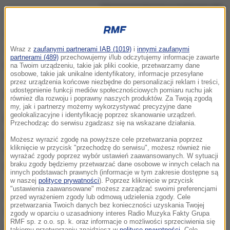
Ratownicy kontynuują poszukiwanie ofiar
Liczba zabitych to 37. Płeć ostatniej ofiary nie jest
znana
- powiedział TASS przedstawiciel
Wraz z
zaufanymi partnerami IAB (1019)
i
innymi zaufanymi
partnerami (489)
przechowujemy i/lub odczytujemy informacje zawarte
ministerstwa ds. sytuacji nadzwyczajnych.
na Twoim urządzeniu, takie jak pliki cookie, przetwarzamy dane
osobowe, takie jak unikalne identyfikatory, informacje przesyłane
przez urządzenia końcowe niezbędne do personalizacji reklam i treści,
udostępnienie funkcji mediów społecznościowych pomiaru ruchu jak
Wśród ofiar jest co najmniej czworo dzieci.
również dla rozwoju i poprawny naszych produktów. Za Twoją zgodą
my, jak i partnerzy możemy wykorzystywać precyzyjne dane
geolokalizacyjne i identyfikację poprzez skanowanie urządzeń.
Ratownicy, pracując na cztery zmiany, odgruzowują i
Przechodząc do serwisu zgadzasz się na wskazane działania.
przeszukują miejsce katastrofy. Przeszukiwanie
Możesz wyrazić zgodę na powyższe cele przetwarzania poprzez
kliknięcie w przycisk "przechodzę do serwisu", możesz również nie
gruzów prowadzone jest zarówno ręcznie jak i przy
wyrażać zgody poprzez wybór ustawień zaawansowanych. W sytuacji
pomocy specjalnych maszyn.
braku zgody będziemy przetwarzać dane osobowe w innych celach na
innych podstawach prawnych (informacje w tym zakresie dostępne są
w naszej
polityce prywatności
). Poprzez kliknięcie w przycisk
"ustawienia zaawansowane" możesz zarządzać swoimi preferencjami
W trzecim dniu operacji ratunkowej spod gruzów
przed wyrażeniem zgody lub odmową udzielenia zgody. Cele
przetwarzania Twoich danych bez konieczności uzyskania Twojej
wydobyto 20 ciał, w tym zwłoki dziewczynki w wieku
zgody w oparciu o uzasadniony interes Radio Muzyka Fakty Grupa
RMF sp. z o.o. sp. k. oraz informacje o możliwości sprzeciwienia się
ok. 3 lat i chłopca. Według informacji podanych
takiemu przetwarzaniu znajdziesz w
polityce prywatności
. Cele