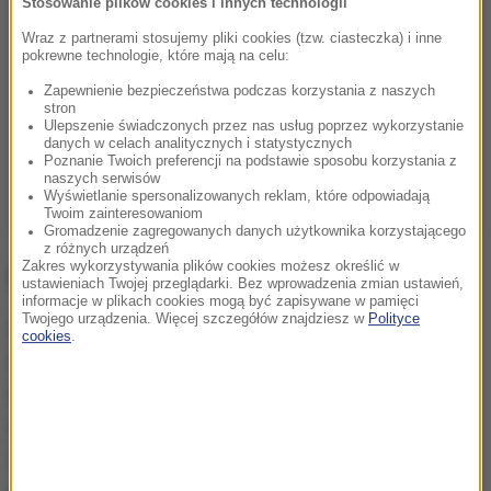
Stosowanie plików cookies i innych technologii
Wraz z partnerami stosujemy pliki cookies (tzw. ciasteczka) i inne
pokrewne technologie, które mają na celu:
Zapewnienie bezpieczeństwa podczas korzystania z naszych
stron
Ulepszenie świadczonych przez nas usług poprzez wykorzystanie
danych w celach analitycznych i statystycznych
Poznanie Twoich preferencji na podstawie sposobu korzystania z
naszych serwisów
Wyświetlanie spersonalizowanych reklam, które odpowiadają
Twoim zainteresowaniom
Gromadzenie zagregowanych danych użytkownika korzystającego
z różnych urządzeń
Zakres wykorzystywania plików cookies możesz określić w
Groźby i eskalacja
ustawieniach Twojej przeglądarki. Bez wprowadzenia zmian ustawień,
informacje w plikach cookies mogą być zapisywane w pamięci
Twojego urządzenia. Więcej szczegółów znajdziesz w
Polityce
Do ataku doszło zaledwie dzień po tym, jak irańska
cookies
.
Gwardia Rewolucyjna wystosowała ostrzeżenie o
możliwych atakach na "wrogie" statki operujące w
regionie
. W ostatnich tygodniach sytuacja wokół
cieśniny Ormuz pozostaje niezwykle napięta.
Mimo