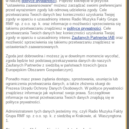
w naszej
polityce prywatności
). Poprzez kliknięcie w przycisk
"ustawienia zaawansowane" możesz zarządzać swoimi preferencjami
przed wyrażeniem zgody lub odmową udzielenia zgody. Cele
W niedzielę brytyjska agencja monitorująca
przetwarzania Twoich danych bez konieczności uzyskania Twojej
zgody w oparciu o uzasadniony interes Radio Muzyka Fakty Grupa
bezpieczeństwo żeglugi, UKMTO, poinformowała o
RMF sp. z o.o. sp. k. oraz informacje o możliwości sprzeciwienia się
incydencie morskim w rejonie Zatoki Perskiej. Statek
takiemu przetwarzaniu znajdziesz w
polityce prywatności
. Cele
przetwarzania Twoich danych bez konieczności uzyskania Twojej
towarowy
płynący w odległości ponad 40
zgody w oparciu o uzasadniony interes
Zaufanych Partnerów IAB
oraz
możliwość sprzeciwienia się takiemu przetwarzaniu znajdziesz w
kilometrów na północny wschód od Dohy został
ustawieniach zaawansowanych.
trafiony przez niezidentyfikowany pocisk
. W wyniku
Zgoda jest dobrowolna i możesz ją w dowolnym momencie wycofać,
zgoda będzie też podstawą przekazywania danych do naszych
uderzenia na pokładzie jednostki wybuchł
niewielki
Zaufanych Partnerów z siedzibą w państwach trzecich (poza
Europejskim Obszarem Gospodarczym).
pożar
, który załoga zdołała szybko opanować.
Ponadto masz prawo żądania dostępu, sprostowania, usunięcia lub
Kapitan statku nie zgłosił żadnych ofiar ani
ograniczenia przetwarzania danych, a także złożenia skargi do
Prezesa Urzędu Ochrony Danych Osobowych. W polityce prywatności
zagrożenia dla środowiska naturalnego.
znajdziesz informacje jak wykonać swoje prawa. Szczegółowe
informacje na temat przetwarzania Twoich danych znajdują się w
polityce prywatności.
Dalsza część artykułu pod materiałem video:
Administratorem tych danych jesteśmy my, czyli Radio Muzyka Fakty
Grupa RMF sp. z o.o. sp. k. z siedzibą w Krakowie, al. Waszyngtona
1.