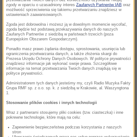
przetwarzania Twoich danych bez konieczności uzyskania Twojej
zgody w oparciu o uzasadniony interes
Zaufanych Partnerów IAB
oraz
możliwość sprzeciwienia się takiemu przetwarzaniu znajdziesz w
ustawieniach zaawansowanych.
Śledczym udało się dotrzeć do danych zawartych w
Zgoda jest dobrowolna i możesz ją w dowolnym momencie wycofać,
telefonie, w tej sytuacji pomoc firmy Apple nie jest
zgoda będzie też podstawą przekazywania danych do naszych
Zaufanych Partnerów z siedzibą w państwach trzecich (poza
potrzebna
- głosi komunikat amerykańskich władz.
Europejskim Obszarem Gospodarczym).
Ponadto masz prawo żądania dostępu, sprostowania, usunięcia lub
ograniczenia przetwarzania danych, a także złożenia skargi do
Nie wiadomo, w jaki sposób specjalistom z FBI udało
Prezesa Urzędu Ochrony Danych Osobowych. W polityce prywatności
znajdziesz informacje jak wykonać swoje prawa. Szczegółowe
się złamać zabezpieczenia w telefonie Syeda
informacje na temat przetwarzania Twoich danych znajdują się w
Farooka. Według izraelskiej prasy pomogła im w tym
polityce prywatności.
izraelska firma Cellebrite, specjalizująca się w tego
Administratorem tych danych jesteśmy my, czyli Radio Muzyka Fakty
Grupa RMF sp. z o.o. sp. k. z siedzibą w Krakowie, al. Waszyngtona
rodzaju sprawach.
1.
Stosowanie plików cookies i innych technologii
Telefony iPhone zabezpieczane są specjalnym
Wraz z partnerami stosujemy pliki cookies (tzw. ciasteczka) i inne
pokrewne technologie, które mają na celu:
kodem znanym tylko właścicielowi. Dodatkowo
Zapewnienie bezpieczeństwa podczas korzystania z naszych
nowsze modele rozpoznają odcisk palca
stron