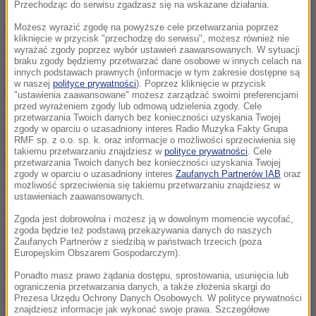
Przechodząc do serwisu zgadzasz się na wskazane działania.
Możesz wyrazić zgodę na powyższe cele przetwarzania poprzez
Rzecznik niemieckiej policji Stefan Brandl wskazał,
kliknięcie w przycisk "przechodzę do serwisu", możesz również nie
że do katastrofy doszło w trudno dostępnym
wyrażać zgody poprzez wybór ustawień zaawansowanych. W sytuacji
braku zgody będziemy przetwarzać dane osobowe w innych celach na
miejscu, między rzeką Mangfall a lasem, co
innych podstawach prawnych (informacje w tym zakresie dostępne są
w naszej
polityce prywatności
). Poprzez kliknięcie w przycisk
komplikowało operację ratunkową. Niektórych
"ustawienia zaawansowane" możesz zarządzać swoimi preferencjami
przed wyrażeniem zgody lub odmową udzielenia zgody. Cele
rannych transportowano łodziami bądź
przetwarzania Twoich danych bez konieczności uzyskania Twojej
zgody w oparciu o uzasadniony interes Radio Muzyka Fakty Grupa
śmigłowcami na drugi brzeg rzeki, gdzie czekały
RMF sp. z o.o. sp. k. oraz informacje o możliwości sprzeciwienia się
takiemu przetwarzaniu znajdziesz w
polityce prywatności
. Cele
karetki pogotowia.
przetwarzania Twoich danych bez konieczności uzyskania Twojej
zgody w oparciu o uzasadniony interes
Zaufanych Partnerów IAB
oraz
możliwość sprzeciwienia się takiemu przetwarzaniu znajdziesz w
Według administracji kolejowej maksymalna
ustawieniach zaawansowanych.
dozwolona prędkość pociągów na tym odcinku
Zgoda jest dobrowolna i możesz ją w dowolnym momencie wycofać,
wynosi 100 kilometrów na godzinę. W kolizji
zgoda będzie też podstawą przekazywania danych do naszych
Zaufanych Partnerów z siedzibą w państwach trzecich (poza
uczestniczyły pociągi Meridian, obsługujące
Europejskim Obszarem Gospodarczym).
komunikację pasażerską między Monachium i
Ponadto masz prawo żądania dostępu, sprostowania, usunięcia lub
ograniczenia przetwarzania danych, a także złożenia skargi do
Rosenheim. Właścicielem Meridian jest francuska
Prezesa Urzędu Ochrony Danych Osobowych. W polityce prywatności
znajdziesz informacje jak wykonać swoje prawa. Szczegółowe