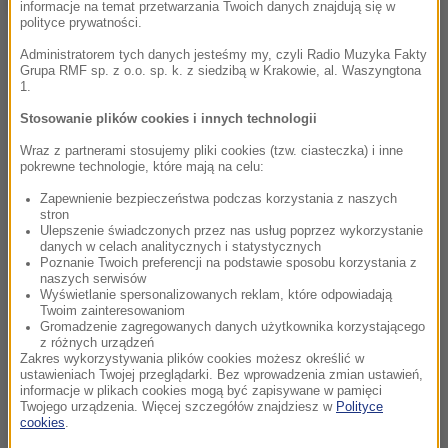
spółka kolejowa Transdev.
informacje na temat przetwarzania Twoich danych znajdują się w
polityce prywatności.
Administratorem tych danych jesteśmy my, czyli Radio Muzyka Fakty
Grupa RMF sp. z o.o. sp. k. z siedzibą w Krakowie, al. Waszyngtona
1.
Stosowanie plików cookies i innych technologii
Wraz z partnerami stosujemy pliki cookies (tzw. ciasteczka) i inne
pokrewne technologie, które mają na celu:
Zapewnienie bezpieczeństwa podczas korzystania z naszych
stron
Ulepszenie świadczonych przez nas usług poprzez wykorzystanie
danych w celach analitycznych i statystycznych
Poznanie Twoich preferencji na podstawie sposobu korzystania z
naszych serwisów
Wyświetlanie spersonalizowanych reklam, które odpowiadają
Twoim zainteresowaniom
Gromadzenie zagregowanych danych użytkownika korzystającego
z różnych urządzeń
Zakres wykorzystywania plików cookies możesz określić w
ustawieniach Twojej przeglądarki. Bez wprowadzenia zmian ustawień,
informacje w plikach cookies mogą być zapisywane w pamięci
Twojego urządzenia. Więcej szczegółów znajdziesz w
Polityce
cookies
.