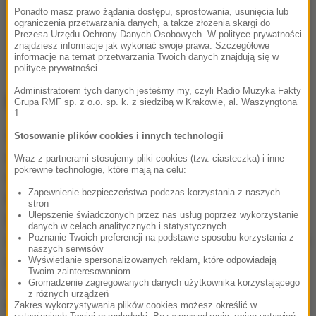
Ponadto masz prawo żądania dostępu, sprostowania, usunięcia lub
ograniczenia przetwarzania danych, a także złożenia skargi do
Prezesa Urzędu Ochrony Danych Osobowych. W polityce prywatności
znajdziesz informacje jak wykonać swoje prawa. Szczegółowe
informacje na temat przetwarzania Twoich danych znajdują się w
polityce prywatności.
Administratorem tych danych jesteśmy my, czyli Radio Muzyka Fakty
Nikt już nie potrzebuje węgla
Grupa RMF sp. z o.o. sp. k. z siedzibą w Krakowie, al. Waszyngtona
1.
W Czechach nie ma już nikogo, komu można by
Stosowanie plików cookies i innych technologii
dostarczać węgiel kamienny
- powiedziała
Wraz z partnerami stosujemy pliki cookies (tzw. ciasteczka) i inne
pokrewne technologie, które mają na celu:
dziennikarzom rzeczniczka Kopalni Ostrawsko-
Zapewnienie bezpieczeństwa podczas korzystania z naszych
Karwińskich (OKD) Barbora Czerna Dvorzakova.
stron
Ulepszenie świadczonych przez nas usług poprzez wykorzystanie
Dodała, że ostatnia elektrownia wykorzystująca ten
danych w celach analitycznych i statystycznych
Poznanie Twoich preferencji na podstawie sposobu korzystania z
surowiec w Czechach została zamknięta w zeszłym
naszych serwisów
roku, a ceny węgla są zbyt niskie, aby pokryć koszty
Wyświetlanie spersonalizowanych reklam, które odpowiadają
Twoim zainteresowaniom
wydobycia.
Produkcja spadła z 35 mln ton w 1989 r.
Gromadzenie zagregowanych danych użytkownika korzystającego
z różnych urządzeń
do mniej niż 1,2 mln ton w 2025 r.
Zakres wykorzystywania plików cookies możesz określić w