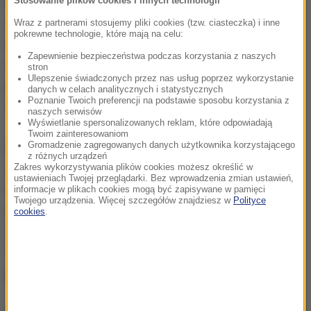
Przedstawiciele opozycji obarczyli winą za los
Stosowanie plików cookies i innych technologii
rozbitków rząd. Cytowany przez EFE Stefanelli
Wraz z partnerami stosujemy pliki cookies (tzw. ciasteczka) i inne
pokrewne technologie, które mają na celu:
nazwał ich "nielegalnymi imigrantami" i dodał, że
Zapewnienie bezpieczeństwa podczas korzystania z naszych
wielu z nich mogło paść ofiarą manipulacji ze strony
stron
Ulepszenie świadczonych przez nas usług poprzez wykorzystanie
przemytników ludzi zwanych "kojotami", a za całą tę
danych w celach analitycznych i statystycznych
Poznanie Twoich preferencji na podstawie sposobu korzystania z
sytuację odpowiedzialny jest rząd Maduro.
naszych serwisów
Wyświetlanie spersonalizowanych reklam, które odpowiadają
Twoim zainteresowaniom
Gromadzenie zagregowanych danych użytkownika korzystającego
Koalicja partii opozycyjnych MUD nazwała
z różnych urządzeń
zaginionych "nowymi ofiarami dyktatury Nicolasa
Zakres wykorzystywania plików cookies możesz określić w
ustawieniach Twojej przeglądarki. Bez wprowadzenia zmian ustawień,
Maduro", który odmawia otwarcia korytarza
informacje w plikach cookies mogą być zapisywane w pamięci
Twojego urządzenia. Więcej szczegółów znajdziesz w
Polityce
humanitarnego i zwołania wyborów. Jak napisano w
cookies
.
oświadczeniu MUD, ofiary wypadku zginęły w
"desperackiej" próbie zapewnienia sobie "lepszej
przyszłości z daleka od dyktatury, w wolności".