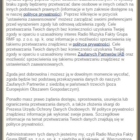
braku zgody będziemy przetwarzać dane osobowe w innych celach na
Bezpieczeństwa protokołem bezpieczeństwa
innych podstawach prawnych (informacje w tym zakresie dostępne są
gromadzone dane zostały odpowiednio
w naszej
polityce prywatności
). Poprzez kliknięcie w przycisk
"ustawienia zaawansowane" możesz zarządzać swoimi preferencjami
zabezpieczone niezwłocznie po powzięciu ww.
przed wyrażeniem zgody lub odmową udzielenia zgody. Cele
przetwarzania Twoich danych bez konieczności uzyskania Twojej
informacji. Analizujemy potencjalne przyczyny
zgody w oparciu o uzasadniony interes Radio Muzyka Fakty Grupa
RMF sp. z o.o. sp. k. oraz informacje o możliwości sprzeciwienia się
zaistniałej sytuacji i zbieramy szczegółowe
takiemu przetwarzaniu znajdziesz w
polityce prywatności
. Cele
przetwarzania Twoich danych bez konieczności uzyskania Twojej
informacje dot. ewentualnego pobrania plików przez
zgody w oparciu o uzasadniony interes
Zaufanych Partnerów IAB
oraz
możliwość sprzeciwienia się takiemu przetwarzaniu znajdziesz w
podmioty do tego nieuprawnione" - podało w
ustawieniach zaawansowanych.
komunikacie Rządowe Centrum
Zgoda jest dobrowolna i możesz ją w dowolnym momencie wycofać,
zgoda będzie też podstawą przekazywania danych do naszych
Bezpieczeństwa. Zapowiedziało też zgłoszenie
Zaufanych Partnerów z siedzibą w państwach trzecich (poza
sprawy do prezesa Urzędu Ochrony Danych
Europejskim Obszarem Gospodarczym).
Osobowych. Jest bardzo prawdopodobne, że wyciek
Ponadto masz prawo żądania dostępu, sprostowania, usunięcia lub
ograniczenia przetwarzania danych, a także złożenia skargi do
danych to efekt działań osoby zatrudnionej w
Prezesa Urzędu Ochrony Danych Osobowych. W polityce prywatności
znajdziesz informacje jak wykonać swoje prawa. Szczegółowe
rządowej instytucji.
informacje na temat przetwarzania Twoich danych znajdują się w
polityce prywatności.
Niebezpiecznik.pl podał, że plik Excel zawierający
Administratorem tych danych jesteśmy my, czyli Radio Muzyka Fakty
Grupa RMF sp. z o.o. sp. k. z siedzibą w Krakowie, al. Waszyngtona