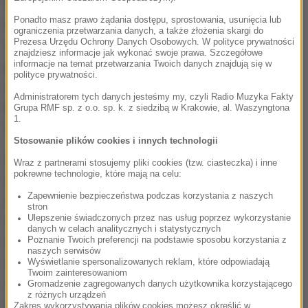
Kędryna - ówczesny dyrektor biura prasowego
Ponadto masz prawo żądania dostępu, sprostowania, usunięcia lub
Kancelarii Prezydenta RP i Krzysztof Moczulski -
ograniczenia przetwarzania danych, a także złożenia skargi do
Prezesa Urzędu Ochrony Danych Osobowych. W polityce prywatności
rzecznik prasowy PLL LOT. "
Dyskusja skupia się
znajdziesz informacje jak wykonać swoje prawa. Szczegółowe
przede wszystkim na tym, jak ukryć przebieg
informacje na temat przetwarzania Twoich danych znajdują się w
polityce prywatności.
wydarzeń, które mogłyby zaszkodzić Andrzejowi
Administratorem tych danych jesteśmy my, czyli Radio Muzyka Fakty
Dudzie w kampanii prezydenckie
j" - czytamy w
Grupa RMF sp. z o.o. sp. k. z siedzibą w Krakowie, al. Waszyngtona
1.
tekście WP.
Stosowanie plików cookies i innych technologii
Portal cytuje też wypowiedź Marcina Horały o tym,
Wraz z partnerami stosujemy pliki cookies (tzw. ciasteczka) i inne
pokrewne technologie, które mają na celu:
jak politycy powinni mówić o ujawnionym przez
Zapewnienie bezpieczeństwa podczas korzystania z naszych
media incydencie. "
Politycy to IMHO powinni iść na
stron
Ulepszenie świadczonych przez nas usług poprzez wykorzystanie
ostro: kolejna wrzutka Laska, próba puszczenia
danych w celach analitycznych i statystycznych
szczura na ostatniej prostej kampanii, źródło
Poznanie Twoich preferencji na podstawie sposobu korzystania z
naszych serwisów
niewiarygodne, mimo wszystko nie lekceważymy,
Wyświetlanie spersonalizowanych reklam, które odpowiadają
Twoim zainteresowaniom
sprawdzimy, ale na spokojnie po wyborach
" - pisał
Gromadzenie zagregowanych danych użytkownika korzystającego
z różnych urządzeń
pełnomocnik rządu ds. CPK. Doradca zarządu PLL
Zakres wykorzystywania plików cookies możesz określić w