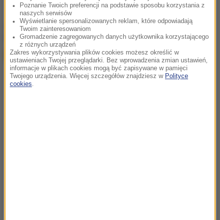
Poznanie Twoich preferencji na podstawie sposobu korzystania z
naszych serwisów
Wyświetlanie spersonalizowanych reklam, które odpowiadają
chcesz widzieć więcej artykułów od RMF24?
dodaj w
Twoim zainteresowaniom
Google
Gromadzenie zagregowanych danych użytkownika korzystającego
z różnych urządzeń
Zakres wykorzystywania plików cookies możesz określić w
ustawieniach Twojej przeglądarki. Bez wprowadzenia zmian ustawień,
informacje w plikach cookies mogą być zapisywane w pamięci
Twojego urządzenia. Więcej szczegółów znajdziesz w
Polityce
cookies
.