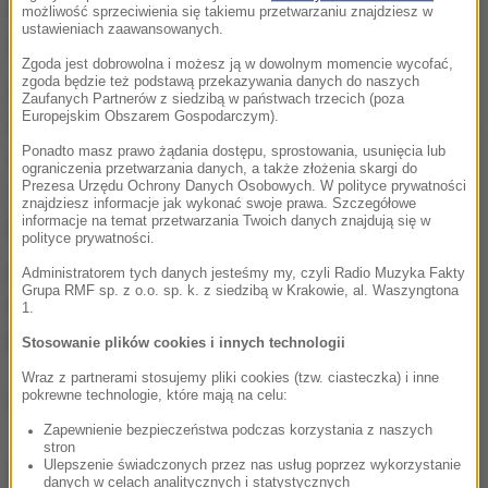
terenu. Osadzeni mieliby też pomagać osobom
możliwość sprzeciwienia się takiemu przetwarzaniu znajdziesz w
ustawieniach zaawansowanych.
starszym, chorym i niepełnosprawnym.
Zgoda jest dobrowolna i możesz ją w dowolnym momencie wycofać,
zgoda będzie też podstawą przekazywania danych do naszych
Z więzień mają za to zniknąć wszelkie udogodnienia
Zaufanych Partnerów z siedzibą w państwach trzecich (poza
Europejskim Obszarem Gospodarczym).
i atrakcje dla więźniów.
Przede wszystkim tak zwane
Ponadto masz prawo żądania dostępu, sprostowania, usunięcia lub
cele miłości i widzenia intymne, ale nie będzie też
ograniczenia przetwarzania danych, a także złożenia skargi do
telewizorów i dvd. Pobyt w więzieniu ma nie być
Prezesa Urzędu Ochrony Danych Osobowych. W polityce prywatności
znajdziesz informacje jak wykonać swoje prawa. Szczegółowe
przyjemny
- usłyszał nasz reporter.
informacje na temat przetwarzania Twoich danych znajdują się w
polityce prywatności.
Gotowy projekt, nad którym pracuje zespół
Administratorem tych danych jesteśmy my, czyli Radio Muzyka Fakty
Grupa RMF sp. z o.o. sp. k. z siedzibą w Krakowie, al. Waszyngtona
wiceministra Patryka Jakiego, ministerstwo ma
1.
przedstawić na początku roku.
Stosowanie plików cookies i innych technologii
Wraz z partnerami stosujemy pliki cookies (tzw. ciasteczka) i inne
pokrewne technologie, które mają na celu:
(mal)
Zapewnienie bezpieczeństwa podczas korzystania z naszych
stron
Ulepszenie świadczonych przez nas usług poprzez wykorzystanie
Źródło: RMF FM
danych w celach analitycznych i statystycznych