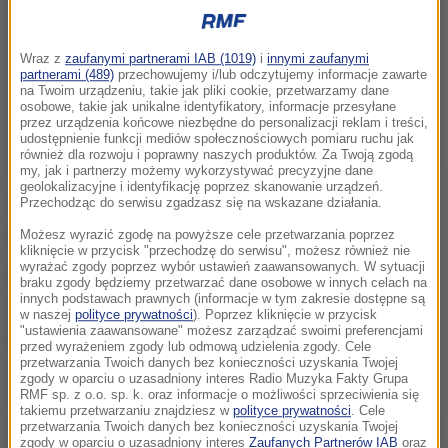
Wraz z
zaufanymi partnerami IAB (1019)
i
innymi zaufanymi
partnerami (489)
przechowujemy i/lub odczytujemy informacje zawarte
na Twoim urządzeniu, takie jak pliki cookie, przetwarzamy dane
osobowe, takie jak unikalne identyfikatory, informacje przesyłane
przez urządzenia końcowe niezbędne do personalizacji reklam i treści,
udostępnienie funkcji mediów społecznościowych pomiaru ruchu jak
również dla rozwoju i poprawny naszych produktów. Za Twoją zgodą
my, jak i partnerzy możemy wykorzystywać precyzyjne dane
geolokalizacyjne i identyfikację poprzez skanowanie urządzeń.
Więźniowie mieliby wykonywać prace społecznie
Przechodząc do serwisu zgadzasz się na wskazane działania.
pożyteczne.
Możesz wyrazić zgodę na powyższe cele przetwarzania poprzez
kliknięcie w przycisk "przechodzę do serwisu", możesz również nie
wyrażać zgody poprzez wybór ustawień zaawansowanych. W sytuacji
Plany resortu zakładają stworzenie zasobu
braku zgody będziemy przetwarzać dane osobowe w innych celach na
innych podstawach prawnych (informacje w tym zakresie dostępne są
więziennej siły roboczej, z którego mogłyby
w naszej
polityce prywatności
). Poprzez kliknięcie w przycisk
"ustawienia zaawansowane" możesz zarządzać swoimi preferencjami
korzystać samorządy. Gminy i powiaty miałyby
przed wyrażeniem zgody lub odmową udzielenia zgody. Cele
zgłaszać do dyrektorów więzień, że potrzebują
przetwarzania Twoich danych bez konieczności uzyskania Twojej
zgody w oparciu o uzasadniony interes Radio Muzyka Fakty Grupa
więźniów do prac interwencyjnych przy budowie
RMF sp. z o.o. sp. k. oraz informacje o możliwości sprzeciwienia się
takiemu przetwarzaniu znajdziesz w
polityce prywatności
. Cele
dróg, chodników, remontach czy przy porządkowaniu
przetwarzania Twoich danych bez konieczności uzyskania Twojej
zgody w oparciu o uzasadniony interes
Zaufanych Partnerów IAB
oraz