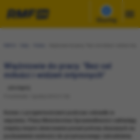
Słuchaj
RMF24
Fakty
Polska
Więźniowie do pracy. "Bez cel miłości i widzeń inty
Więźniowie do pracy. "Bez cel
miłości i widzeń intymnych"
udostępnij
Poniedziałek, 7 grudnia 2015 (11:54)
Koniec z przyjemnościami podczas odsiadki w
więzieniu. Plany Ministerstwa Sprawiedliwości zakładają
między innymi skierowanie ponad połowy skazanych na
pozbawienie wolności do przymusowego zatrudnienia.