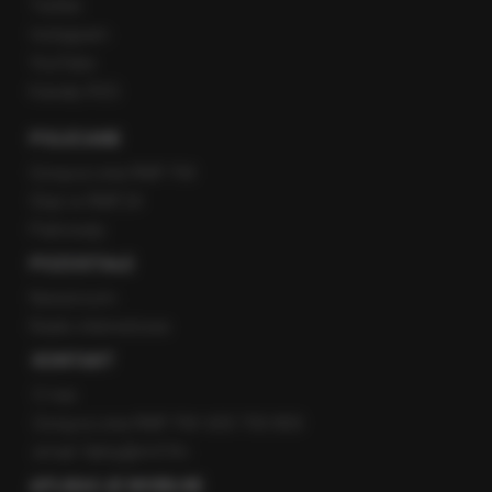
Twitter
Instagram
YouTube
Kanały RSS
POLECANE
Gorąca Linia RMF FM
Staż w RMF24
Patronaty
POZOSTAŁE
Newsroom
Radio internetowe
KONTAKT
O nas
Gorąca Linia RMF FM: 600 700 800
email: fakty@rmf.fm
APLIKACJE MOBILNE