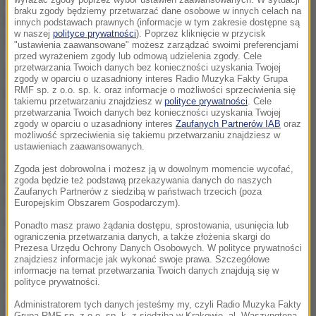
braku zgody będziemy przetwarzać dane osobowe w innych celach na
przekonywany do dymisji i nic nie wie o takim
innych podstawach prawnych (informacje w tym zakresie dostępne są
w naszej
polityce prywatności
). Poprzez kliknięcie w przycisk
oczekiwaniu ze strony PiS.
"ustawienia zaawansowane" możesz zarządzać swoimi preferencjami
przed wyrażeniem zgody lub odmową udzielenia zgody. Cele
przetwarzania Twoich danych bez konieczności uzyskania Twojej
Spotkanie odbyło się w jednym z pokojów w klubu
zgody w oparciu o uzasadniony interes Radio Muzyka Fakty Grupa
RMF sp. z o.o. sp. k. oraz informacje o możliwości sprzeciwienia się
PiS. Marian Banaś czekał tam na Ryszarda
takiemu przetwarzaniu znajdziesz w
polityce prywatności
. Cele
przetwarzania Twoich danych bez konieczności uzyskania Twojej
Terleckiego. Gdy wicemarszałek Sejmu zorientował
zgody w oparciu o uzasadniony interes
Zaufanych Partnerów IAB
oraz
się, że dziennikarz RMF FM wie o spotkaniu, kilka
możliwość sprzeciwienia się takiemu przetwarzaniu znajdziesz w
ustawieniach zaawansowanych.
razy wychodził z tego pokoju, by ostatecznie nie
Zgoda jest dobrowolna i możesz ją w dowolnym momencie wycofać,
było wiadomo, iż wychodzi z gabinetu, gdzie
zgoda będzie też podstawą przekazywania danych do naszych
Zaufanych Partnerów z siedzibą w państwach trzecich (poza
rozmawiał z Banasiem. Ale nie zaprzeczał, że
Europejskim Obszarem Gospodarczym).
rozmawiał z prezesem NIK, którego - przynajmniej
Ponadto masz prawo żądania dostępu, sprostowania, usunięcia lub
ograniczenia przetwarzania danych, a także złożenia skargi do
oficjalnie - PiS chce się teraz pozbyć.
Spotkaliśmy
Prezesa Urzędu Ochrony Danych Osobowych. W polityce prywatności
znajdziesz informacje jak wykonać swoje prawa. Szczegółowe
się. Czekamy na raport, odpowiedź, na raport CBA
-
informacje na temat przetwarzania Twoich danych znajdują się w
polityce prywatności.
skomentował jedynie wicemarszałek Sejmu.
Ja się
od niczego nie odżegnuję
- tak Terlecki odpowiedział
Administratorem tych danych jesteśmy my, czyli Radio Muzyka Fakty
Grupa RMF sp. z o.o. sp. k. z siedzibą w Krakowie, al. Waszyngtona