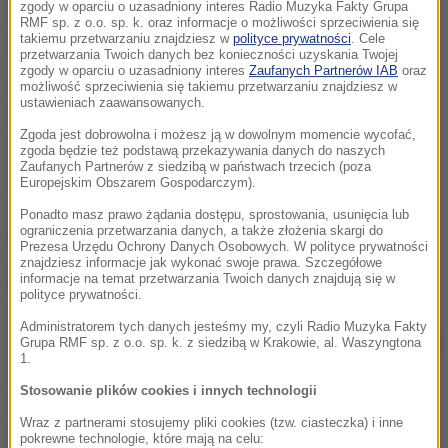
zgody w oparciu o uzasadniony interes Radio Muzyka Fakty Grupa
odnosi się 58 proc. Ukraińców, a negatywny tylko co
RMF sp. z o.o. sp. k. oraz informacje o możliwości sprzeciwienia się
dwudziesty badany.
takiemu przetwarzaniu znajdziesz w
polityce prywatności
. Cele
przetwarzania Twoich danych bez konieczności uzyskania Twojej
zgody w oparciu o uzasadniony interes
Zaufanych Partnerów IAB
oraz
O tamtych wydarzeniach nie mówi się w szkołach.
możliwość sprzeciwienia się takiemu przetwarzaniu znajdziesz w
ustawieniach zaawansowanych.
Przedstawia się je jako wojnę ukraińsko-polską,
Zgoda jest dobrowolna i możesz ją w dowolnym momencie wycofać,
przedstawia się ten okres jako bohaterski w dziejach
zgoda będzie też podstawą przekazywania danych do naszych
Zaufanych Partnerów z siedzibą w państwach trzecich (poza
Ukrainy. Wiedza na ten temat jest czerpana przez
Europejskim Obszarem Gospodarczym).
przekaz medialny. A przekaz medialny jest różny
-
Ponadto masz prawo żądania dostępu, sprostowania, usunięcia lub
ograniczenia przetwarzania danych, a także złożenia skargi do
komentowała Olga Popovych.
Prezesa Urzędu Ochrony Danych Osobowych. W polityce prywatności
znajdziesz informacje jak wykonać swoje prawa. Szczegółowe
informacje na temat przetwarzania Twoich danych znajdują się w
Profesor Grzegorz Motyka jest zdania, że
polityce prywatności.
działalność UPA będzie zawsze tym punktem
Administratorem tych danych jesteśmy my, czyli Radio Muzyka Fakty
niezgody między Polską a Ukrainą.
Po stronie polskiej
Grupa RMF sp. z o.o. sp. k. z siedzibą w Krakowie, al. Waszyngtona
1.
UPA nigdy nie uznamy za bohaterów i sobie nie
Stosowanie plików cookies i innych technologii
wyobrażam, by jakikolwiek polski polityk złożyć
Wraz z partnerami stosujemy pliki cookies (tzw. ciasteczka) i inne
wieniec pod pomnikiem UPA. Ze względu na pamięć
pokrewne technologie, które mają na celu: