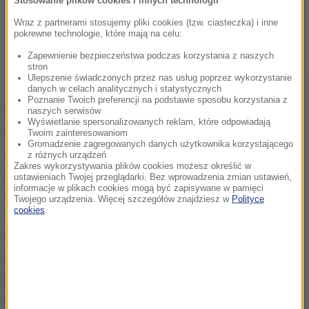
Stosowanie plików cookies i innych technologii
Wraz z partnerami stosujemy pliki cookies (tzw. ciasteczka) i inne
pokrewne technologie, które mają na celu:
Zapewnienie bezpieczeństwa podczas korzystania z naszych
stron
Ulepszenie świadczonych przez nas usług poprzez wykorzystanie
danych w celach analitycznych i statystycznych
Poznanie Twoich preferencji na podstawie sposobu korzystania z
Nowela zakłada, że piesi będą mieli pierwszeństwo
naszych serwisów
Wyświetlanie spersonalizowanych reklam, które odpowiadają
także przed wejściem na pasy. "Kierujący pojazdem,
Twoim zainteresowaniom
Gromadzenie zagregowanych danych użytkownika korzystającego
zbliżając się do przejścia dla pieszych, jest
z różnych urządzeń
Zakres wykorzystywania plików cookies możesz określić w
obowiązany zachować szczególną ostrożność,
ustawieniach Twojej przeglądarki. Bez wprowadzenia zmian ustawień,
informacje w plikach cookies mogą być zapisywane w pamięci
zmniejszyć prędkość tak, aby nie narazić na
Twojego urządzenia. Więcej szczegółów znajdziesz w
Polityce
cookies
.
niebezpieczeństwo pieszego znajdującego się na
tym przejściu albo na nie wchodzącego i ustąpić
pierwszeństwa pieszemu znajdującemu się na tym
przejściu albo wchodzącemu na to przejście" -
napisano w ustawie.