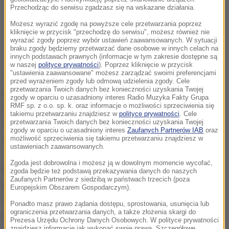
Przechodząc do serwisu zgadzasz się na wskazane działania.
bezpośrednie obserwacje i rozmowy.
Możesz wyrazić zgodę na powyższe cele przetwarzania poprzez
Więcej informacji z Polski i świata znajdziesz
kliknięcie w przycisk "przechodzę do serwisu", możesz również nie
wyrażać zgody poprzez wybór ustawień zaawansowanych. W sytuacji
na
RMF24.pl
.
braku zgody będziemy przetwarzać dane osobowe w innych celach na
innych podstawach prawnych (informacje w tym zakresie dostępne są
w naszej
polityce prywatności
). Poprzez kliknięcie w przycisk
"ustawienia zaawansowane" możesz zarządzać swoimi preferencjami
Od końca 2024 roku brytyjscy urzędnicy, opłacani z
przed wyrażeniem zgody lub odmową udzielenia zgody. Cele
przetwarzania Twoich danych bez konieczności uzyskania Twojej
publicznych pieniędzy, rozpoczęli nietypowy
zgody w oparciu o uzasadniony interes Radio Muzyka Fakty Grupa
eksperyment.
W ramach swoich obowiązków
RMF sp. z o.o. sp. k. oraz informacje o możliwości sprzeciwienia się
takiemu przetwarzaniu znajdziesz w
polityce prywatności
. Cele
zawodowych dołączyli do graczy w popularnej
przetwarzania Twoich danych bez konieczności uzyskania Twojej
zgody w oparciu o uzasadniony interes
Zaufanych Partnerów IAB
oraz
grze "Grand Theft Auto Online"
, znanej z
możliwość sprzeciwienia się takiemu przetwarzaniu znajdziesz w
ustawieniach zaawansowanych.
dynamicznej akcji, przestępczej tematyki i
Zgoda jest dobrowolna i możesz ją w dowolnym momencie wycofać,
kontrowersyjnych misji. Celem było nie tylko
zgoda będzie też podstawą przekazywania danych do naszych
Zaufanych Partnerów z siedzibą w państwach trzecich (poza
poznanie mechaniki gry, ale przede wszystkim
Europejskim Obszarem Gospodarczym).
zrozumienie, co przyciąga do niej miliony
Ponadto masz prawo żądania dostępu, sprostowania, usunięcia lub
ograniczenia przetwarzania danych, a także złożenia skargi do
użytkowników na całym świecie.
Prezesa Urzędu Ochrony Danych Osobowych. W polityce prywatności
znajdziesz informacje jak wykonać swoje prawa. Szczegółowe