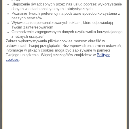
Ulepszenie świadczonych przez nas usług poprzez wykorzystanie
danych w celach analitycznych i statystycznych
Poznanie Twoich preferencji na podstawie sposobu korzystania z
naszych serwisów
Wyświetlanie spersonalizowanych reklam, które odpowiadają
Twoim zainteresowaniom
Gromadzenie zagregowanych danych użytkownika korzystającego
z różnych urządzeń
Zakres wykorzystywania plików cookies możesz określić w
ustawieniach Twojej przeglądarki. Bez wprowadzenia zmian ustawień,
informacje w plikach cookies mogą być zapisywane w pamięci
Twojego urządzenia. Więcej szczegółów znajdziesz w
Polityce
cookies
.
Kiedy mogą ruszyć wywłaszczenia?
Wywłaszczenia właścicieli gruntów, na których ma
powstać Centralny Port Komunikacyjny, ruszą
najwcześniej jesienią.
Wtedy rozpatrzone mają
zostać odwołania od decyzji lokalizacyjnej