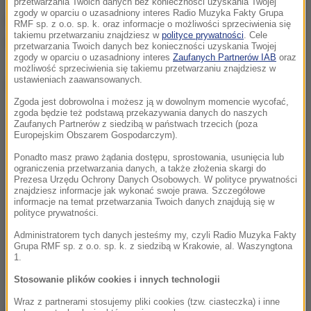
przetwarzania Twoich danych bez konieczności uzyskania Twojej
zgody w oparciu o uzasadniony interes Radio Muzyka Fakty Grupa
Ogromne utrudnienia były też w Rembertowie - tam
RMF sp. z o.o. sp. k. oraz informacje o możliwości sprzeciwienia się
takiemu przetwarzaniu znajdziesz w
polityce prywatności
. Cele
deszcz zalał ulice Gościniec i Diamentową.
przetwarzania Twoich danych bez konieczności uzyskania Twojej
zgody w oparciu o uzasadniony interes
Zaufanych Partnerów IAB
oraz
możliwość sprzeciwienia się takiemu przetwarzaniu znajdziesz w
ustawieniach zaawansowanych.
Dalsza część artykułu pod materiałem video:
Zgoda jest dobrowolna i możesz ją w dowolnym momencie wycofać,
zgoda będzie też podstawą przekazywania danych do naszych
Zaufanych Partnerów z siedzibą w państwach trzecich (poza
Europejskim Obszarem Gospodarczym).
Ponadto masz prawo żądania dostępu, sprostowania, usunięcia lub
ograniczenia przetwarzania danych, a także złożenia skargi do
Prezesa Urzędu Ochrony Danych Osobowych. W polityce prywatności
znajdziesz informacje jak wykonać swoje prawa. Szczegółowe
informacje na temat przetwarzania Twoich danych znajdują się w
polityce prywatności.
Administratorem tych danych jesteśmy my, czyli Radio Muzyka Fakty
Grupa RMF sp. z o.o. sp. k. z siedzibą w Krakowie, al. Waszyngtona
1.
Stosowanie plików cookies i innych technologii
Wraz z partnerami stosujemy pliki cookies (tzw. ciasteczka) i inne