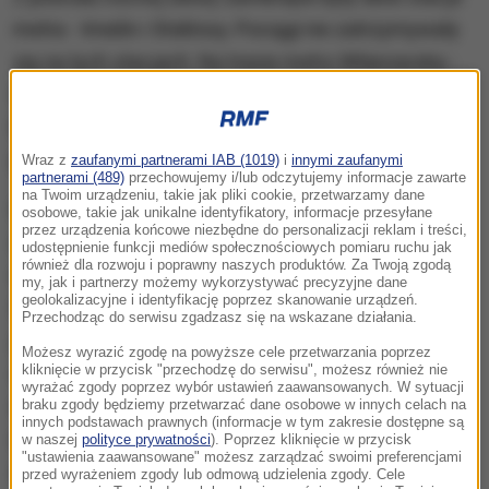
metra - Imielin i Stokłosy. Pociągi nie zatrzymywały
się na tych stacjach. Na trasie metro Wilanowska -
metro Kabaty uruchomiono autobusową
komunikację zastępczą. Przed godziną 9 pociągi
przejeżdżały już przez wszystkie stacje metra.
Wraz z
zaufanymi partnerami IAB (1019)
i
innymi zaufanymi
partnerami (489)
przechowujemy i/lub odczytujemy informacje zawarte
na Twoim urządzeniu, takie jak pliki cookie, przetwarzamy dane
Potężne korki utworzyły się na Trasie Toruńskiej, w
osobowe, takie jak unikalne identyfikatory, informacje przesyłane
przez urządzenia końcowe niezbędne do personalizacji reklam i treści,
Alei Wilanowskiej, Dolinie Służewieckiej oraz na
udostępnienie funkcji mediów społecznościowych pomiaru ruchu jak
również dla rozwoju i poprawny naszych produktów. Za Twoją zgodą
mostach - na Trasie Toruńskiej i moście
my, jak i partnerzy możemy wykorzystywać precyzyjne dane
geolokalizacyjne i identyfikację poprzez skanowanie urządzeń.
Siekierkowski.. Wszędzie tam woda wdarła się na
Przechodząc do serwisu zgadzasz się na wskazane działania.
jezdnię. W gigantycznych kałużach utknęły
Możesz wyrazić zgodę na powyższe cele przetwarzania poprzez
kliknięcie w przycisk "przechodzę do serwisu", możesz również nie
ciężarówki i samochody osobowe. Na Ursynowie
wyrażać zgody poprzez wybór ustawień zaawansowanych. W sytuacji
woda zalała też parkingi podziemne. Tak stało się
braku zgody będziemy przetwarzać dane osobowe w innych celach na
innych podstawach prawnych (informacje w tym zakresie dostępne są
m.in. przy ul. Hawajskiej. Woda sięgała do przednich
w naszej
polityce prywatności
). Poprzez kliknięcie w przycisk
"ustawienia zaawansowane" możesz zarządzać swoimi preferencjami
świateł stojących tam aut.
przed wyrażeniem zgody lub odmową udzielenia zgody. Cele