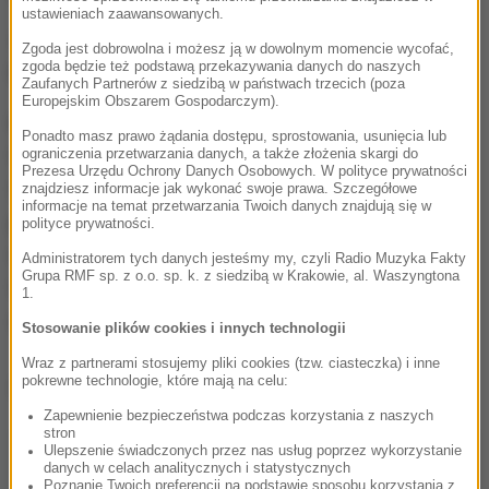
ustawieniach zaawansowanych.
Wyglądało to trochę jak sąd kapturowy
- mówiła RMF
Zgoda jest dobrowolna i możesz ją w dowolnym momencie wycofać,
zgoda będzie też podstawą przekazywania danych do naszych
FM osoba znająca kulisy sprawy.
Zaufanych Partnerów z siedzibą w państwach trzecich (poza
Europejskim Obszarem Gospodarczym).
Na sali nie było ks. Jacka Stryczka - założyciela
Ponadto masz prawo żądania dostępu, sprostowania, usunięcia lub
Wiosny, który zrezygnował z kierowania
ograniczenia przetwarzania danych, a także złożenia skargi do
Prezesa Urzędu Ochrony Danych Osobowych. W polityce prywatności
Stowarzyszeniem kilka miesięcy temu po tym, jak
znajdziesz informacje jak wykonać swoje prawa. Szczegółowe
informacje na temat przetwarzania Twoich danych znajdują się w
portal Onet ujawnił, że może tam dochodzić do
polityce prywatności.
mobbingu - ale według ustaleń Marka Balawajdra ks.
Administratorem tych danych jesteśmy my, czyli Radio Muzyka Fakty
Grupa RMF sp. z o.o. sp. k. z siedzibą w Krakowie, al. Waszyngtona
Stryczek dał upoważnienie do głosowania za
1.
odwołaniem Joanny Sadzik.
Stosowanie plików cookies i innych technologii
Wraz z partnerami stosujemy pliki cookies (tzw. ciasteczka) i inne
pokrewne technologie, które mają na celu:
Dalsza część artykułu pod materiałem video:
Zapewnienie bezpieczeństwa podczas korzystania z naszych
stron
Ulepszenie świadczonych przez nas usług poprzez wykorzystanie
danych w celach analitycznych i statystycznych
Poznanie Twoich preferencji na podstawie sposobu korzystania z