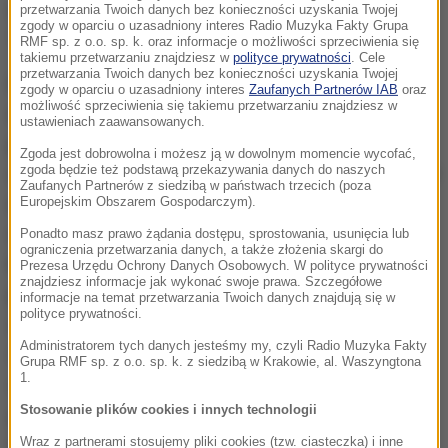
wygasza także kadencje prezesa i wiceprezesa
przetwarzania Twoich danych bez konieczności uzyskania Twojej
zgody w oparciu o uzasadniony interes Radio Muzyka Fakty Grupa
Trybunału.
RMF sp. z o.o. sp. k. oraz informacje o możliwości sprzeciwienia się
takiemu przetwarzaniu znajdziesz w
polityce prywatności
. Cele
przetwarzania Twoich danych bez konieczności uzyskania Twojej
Posłowie PO zwrócili się o zbadanie do TK, czy
zgody w oparciu o uzasadniony interes
Zaufanych Partnerów IAB
oraz
możliwość sprzeciwienia się takiemu przetwarzaniu znajdziesz w
możliwe było znowelizowanie przepisów
ustawieniach zaawansowanych.
przejściowych uchwalonej w czerwcu ustawy o TK,
Zgoda jest dobrowolna i możesz ją w dowolnym momencie wycofać,
zgoda będzie też podstawą przekazywania danych do naszych
co zdaniem PiS umożliwi ponowny wybór sędziów. W
Zaufanych Partnerów z siedzibą w państwach trzecich (poza
naszej ocenie jest to niedopuszczalne. Parlament
Europejskim Obszarem Gospodarczym).
wykroczył wspólnie z prezydentem poza
Ponadto masz prawo żądania dostępu, sprostowania, usunięcia lub
ograniczenia przetwarzania danych, a także złożenia skargi do
konstytucyjne umocowanie, bo de facto tymi
Prezesa Urzędu Ochrony Danych Osobowych. W polityce prywatności
znajdziesz informacje jak wykonać swoje prawa. Szczegółowe
przepisami próbuje się odwołać wybranych zgodnie
informacje na temat przetwarzania Twoich danych znajdują się w
polityce prywatności.
z prawem sędziów TK - mówił poseł Borys Budka.
Administratorem tych danych jesteśmy my, czyli Radio Muzyka Fakty
Postawienie prezydenta w roli tego, kto będzie
Grupa RMF sp. z o.o. sp. k. z siedzibą w Krakowie, al. Waszyngtona
1.
oceniał, czy dany sędzia zasługuje na to, by złożył
Stosowanie plików cookies i innych technologii
przed nim przyrzeczenie, czy też nie, wykracza poza
kompetencje konstytucyjne i w naszej ocenie
Wraz z partnerami stosujemy pliki cookies (tzw. ciasteczka) i inne