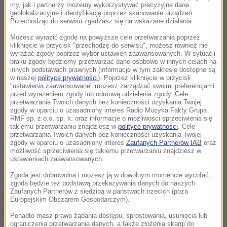
my, jak i partnerzy możemy wykorzystywać precyzyjne dane
geolokalizacyjne i identyfikację poprzez skanowanie urządzeń.
Przechodząc do serwisu zgadzasz się na wskazane działania.
Możesz wyrazić zgodę na powyższe cele przetwarzania poprzez
kliknięcie w przycisk "przechodzę do serwisu", możesz również nie
wyrażać zgody poprzez wybór ustawień zaawansowanych. W sytuacji
braku zgody będziemy przetwarzać dane osobowe w innych celach na
innych podstawach prawnych (informacje w tym zakresie dostępne są
w naszej
polityce prywatności
). Poprzez kliknięcie w przycisk
"ustawienia zaawansowane" możesz zarządzać swoimi preferencjami
przed wyrażeniem zgody lub odmową udzielenia zgody. Cele
przetwarzania Twoich danych bez konieczności uzyskania Twojej
zgody w oparciu o uzasadniony interes Radio Muzyka Fakty Grupa
RMF sp. z o.o. sp. k. oraz informacje o możliwości sprzeciwienia się
takiemu przetwarzaniu znajdziesz w
polityce prywatności
. Cele
Jak poinformował Urząd Ochrony Konkurencji i
przetwarzania Twoich danych bez konieczności uzyskania Twojej
zgody w oparciu o uzasadniony interes
Zaufanych Partnerów IAB
oraz
Konsumentów,
w 2025 roku Inspekcja Handlowa
możliwość sprzeciwienia się takiemu przetwarzaniu znajdziesz w
ustawieniach zaawansowanych.
skontrolowała 332 partie biżuterii, odzieży,
Zgoda jest dobrowolna i możesz ją w dowolnym momencie wycofać,
galanterii skórzanej, jeansów, ubrań z nadrukiem,
zgoda będzie też podstawą przekazywania danych do naszych
Zaufanych Partnerów z siedzibą w państwach trzecich (poza
płaszczy wiosenno-letnich, obrusów ceratowych i
Europejskim Obszarem Gospodarczym).
pościeli
.
Ponadto masz prawo żądania dostępu, sprostowania, usunięcia lub
ograniczenia przetwarzania danych, a także złożenia skargi do