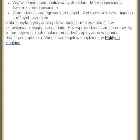
Wyświetlanie spersonalizowanych reklam, które odpowiadają
Twoim zainteresowaniom
Z budynku ewakuowano w sumie około 30 osób,
Gromadzenie zagregowanych danych użytkownika korzystającego
z różnych urządzeń
część z nich dostała już zgodę na powrót do
Zakres wykorzystywania plików cookies możesz określić w
ustawieniach Twojej przeglądarki. Bez wprowadzenia zmian ustawień,
mieszkań.
informacje w plikach cookies mogą być zapisywane w pamięci
Twojego urządzenia. Więcej szczegółów znajdziesz w
Polityce
cookies
.
Śledztwo ws. pożaru nadzoruje szczecińska
prokuratura.
W tym tygodniu zaplanowana jest sekcja zwłok ofiar.
ZOBACZ RÓWNIEŻ:
Racibórz: 23-latek został raniony nożem. Trwają
poszukiwania napastników >>>>