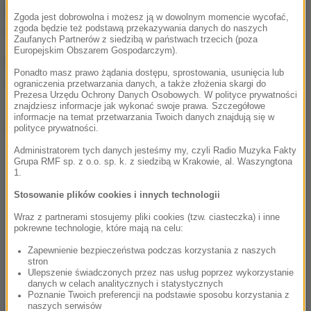
piętrze budynku i sąsiadka z wyższego piętra, której
Zgoda jest dobrowolna i możesz ją w dowolnym momencie wycofać,
ciało strażacy znaleźli na klatce schodowej.
zgoda będzie też podstawą przekazywania danych do naszych
Zaufanych Partnerów z siedzibą w państwach trzecich (poza
Europejskim Obszarem Gospodarczym).
Dwie osoby podtrute tlenkiem węgla trafiły do
Ponadto masz prawo żądania dostępu, sprostowania, usunięcia lub
szpitala.
ograniczenia przetwarzania danych, a także złożenia skargi do
Prezesa Urzędu Ochrony Danych Osobowych. W polityce prywatności
znajdziesz informacje jak wykonać swoje prawa. Szczegółowe
informacje na temat przetwarzania Twoich danych znajdują się w
Dalsza część artykułu pod materiałem video:
polityce prywatności.
Administratorem tych danych jesteśmy my, czyli Radio Muzyka Fakty
Grupa RMF sp. z o.o. sp. k. z siedzibą w Krakowie, al. Waszyngtona
1.
Stosowanie plików cookies i innych technologii
Wraz z partnerami stosujemy pliki cookies (tzw. ciasteczka) i inne
pokrewne technologie, które mają na celu:
Zapewnienie bezpieczeństwa podczas korzystania z naszych
stron
Ulepszenie świadczonych przez nas usług poprzez wykorzystanie
danych w celach analitycznych i statystycznych
Poznanie Twoich preferencji na podstawie sposobu korzystania z
naszych serwisów