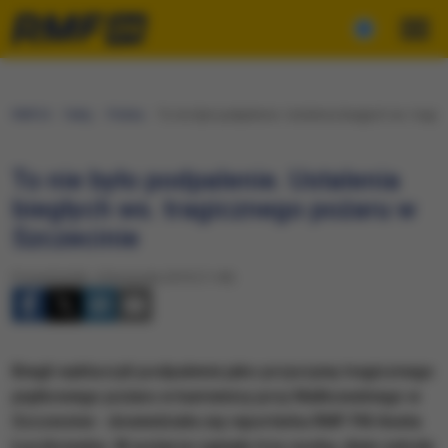
RMF24
Fakty
Polska
To nie było podpalenie. Ustalenia biegłych ws. trag
To nie było podpalenie. Ustalenia
biegłych ws. tragicznego pożaru w
Szczecinie
Poniedziałek, 4 listopada 2019 (11:49)
Biegli wykluczyli podpalenie jako przyczynę tragicznego
piątkowego pożaru w kamienicy przy Małkowskiego w
Szczecinie - dowiedziała się reporterka RMF FM Aneta
Łuczkowska. W pożarze zginęły trzy osoby, dwie zatruły