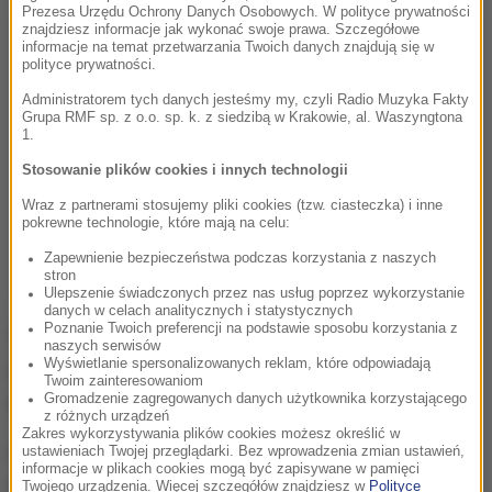
Prezesa Urzędu Ochrony Danych Osobowych. W polityce prywatności
znajdziesz informacje jak wykonać swoje prawa. Szczegółowe
informacje na temat przetwarzania Twoich danych znajdują się w
polityce prywatności.
Administratorem tych danych jesteśmy my, czyli Radio Muzyka Fakty
Grupa RMF sp. z o.o. sp. k. z siedzibą w Krakowie, al. Waszyngtona
1.
Stosowanie plików cookies i innych technologii
Wraz z partnerami stosujemy pliki cookies (tzw. ciasteczka) i inne
pokrewne technologie, które mają na celu:
Zapewnienie bezpieczeństwa podczas korzystania z naszych
stron
Ulepszenie świadczonych przez nas usług poprzez wykorzystanie
danych w celach analitycznych i statystycznych
Poznanie Twoich preferencji na podstawie sposobu korzystania z
Wicepremier dodał, że polska
para dyżurna
naszych serwisów
Wyświetlanie spersonalizowanych reklam, które odpowiadają
zlokalizowała samolot, przechwyciła go i
Twoim zainteresowaniom
Gromadzenie zagregowanych danych użytkownika korzystającego
skutecznie odstraszyła.
z różnych urządzeń
Zakres wykorzystywania plików cookies możesz określić w
Całe zdarzenie miało miejsce na wodach
ustawieniach Twojej przeglądarki. Bez wprowadzenia zmian ustawień,
informacje w plikach cookies mogą być zapisywane w pamięci
międzynarodowych Bałtyku.
Polski kontyngent
Twojego urządzenia. Więcej szczegółów znajdziesz w
Polityce