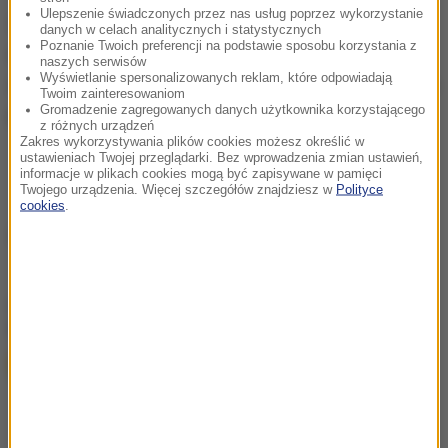
Ulepszenie świadczonych przez nas usług poprzez wykorzystanie
58-latek miał 1,7 promila alkoholu w organizmie. Za
danych w celach analitycznych i statystycznych
Poznanie Twoich preferencji na podstawie sposobu korzystania z
narażenie robotników na niebezpieczeństwo utraty
naszych serwisów
Wyświetlanie spersonalizowanych reklam, które odpowiadają
życia albo ciężkiego uszczerbku na zdrowiu odpowie
Twoim zainteresowaniom
Gromadzenie zagregowanych danych użytkownika korzystającego
przed sądem. Grozi mu do 3 lat więzienia.
z różnych urządzeń
Zakres wykorzystywania plików cookies możesz określić w
ustawieniach Twojej przeglądarki. Bez wprowadzenia zmian ustawień,
informacje w plikach cookies mogą być zapisywane w pamięci
Twojego urządzenia. Więcej szczegółów znajdziesz w
Polityce
cookies
.
Źródło: RMF24
chcesz widzieć więcej artykułów od RMF24?
dodaj w
Google