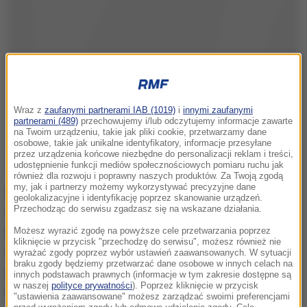
Wraz z
zaufanymi partnerami IAB (1019)
i
innymi zaufanymi
partnerami (489)
przechowujemy i/lub odczytujemy informacje zawarte
na Twoim urządzeniu, takie jak pliki cookie, przetwarzamy dane
osobowe, takie jak unikalne identyfikatory, informacje przesyłane
przez urządzenia końcowe niezbędne do personalizacji reklam i treści,
udostępnienie funkcji mediów społecznościowych pomiaru ruchu jak
również dla rozwoju i poprawny naszych produktów. Za Twoją zgodą
my, jak i partnerzy możemy wykorzystywać precyzyjne dane
Decyzją Sądu Okręgowego w Olsztynie Orlik przy
geolokalizacyjne i identyfikację poprzez skanowanie urządzeń.
Przechodząc do serwisu zgadzasz się na wskazane działania.
Szkole Podstawowej nr 6 ma być czynny w godzinach
8:00 - 16:00, od poniedziałku do piątku. Tym samym
Możesz wyrazić zgodę na powyższe cele przetwarzania poprzez
kliknięcie w przycisk "przechodzę do serwisu", możesz również nie
nie będzie już możliwe wynajęcie boiska w godzinach
wyrażać zgody poprzez wybór ustawień zaawansowanych. W sytuacji
braku zgody będziemy przetwarzać dane osobowe w innych celach na
pozalekcyjnych. Do tej pory z takiej możliwości
innych podstawach prawnych (informacje w tym zakresie dostępne są
w naszej
polityce prywatności
). Poprzez kliknięcie w przycisk
korzystały m.in. szkółki piłkarskie, a także
"ustawienia zaawansowane" możesz zarządzać swoimi preferencjami