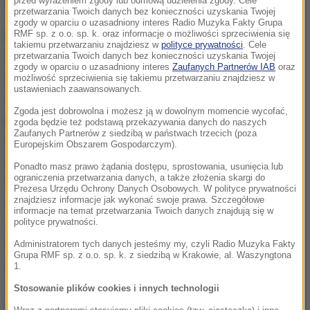
przed wyrażeniem zgody lub odmową udzielenia zgody. Cele
zorganizowane grupy dorosłych.
przetwarzania Twoich danych bez konieczności uzyskania Twojej
zgody w oparciu o uzasadniony interes Radio Muzyka Fakty Grupa
RMF sp. z o.o. sp. k. oraz informacje o możliwości sprzeciwienia się
Na wieczorne rozgrywki na Orliku nie zgadzają się
takiemu przetwarzaniu znajdziesz w
polityce prywatności
. Cele
mieszkańcy domów oddalonych zaledwie o kilka
przetwarzania Twoich danych bez konieczności uzyskania Twojej
zgody w oparciu o uzasadniony interes
Zaufanych Partnerów IAB
oraz
metrów od boiska. Według nich meczom
możliwość sprzeciwienia się takiemu przetwarzaniu znajdziesz w
ustawieniach zaawansowanych.
towarzyszył zawsze hałas, a piłki lądowały na ich
Zgoda jest dobrowolna i możesz ją w dowolnym momencie wycofać,
posesjach.
Nie jesteśmy przeciwko sportowi, ale nie
zgoda będzie też podstawą przekazywania danych do naszych
Zaufanych Partnerów z siedzibą w państwach trzecich (poza
może być tak, że ktoś wchodzi do nas bez pytania,
Europejskim Obszarem Gospodarczym).
wyzywa nas, przeskakuje ogrodzenie. Wieczorami
Ponadto masz prawo żądania dostępu, sprostowania, usunięcia lub
ograniczenia przetwarzania danych, a także złożenia skargi do
boisko wynajmowali dorośli, często słychać było
Prezesa Urzędu Ochrony Danych Osobowych. W polityce prywatności
znajdziesz informacje jak wykonać swoje prawa. Szczegółowe
wulgaryzmy, nasyłali na nas policję. Czuliśmy się
informacje na temat przetwarzania Twoich danych znajdują się w
więźniami we własnym domu, ciągły stres.
polityce prywatności.
Podkreślam, że tutaj nie chodzi o dzieci grające na
Administratorem tych danych jesteśmy my, czyli Radio Muzyka Fakty
Grupa RMF sp. z o.o. sp. k. z siedzibą w Krakowie, al. Waszyngtona
boisku, a o dorosłych, którzy zachowują się
1.
skandalicznie
- powiedział naszemu reporterowi
Stosowanie plików cookies i innych technologii
jeden z mieszkańców Osiedla Mazurskiego.