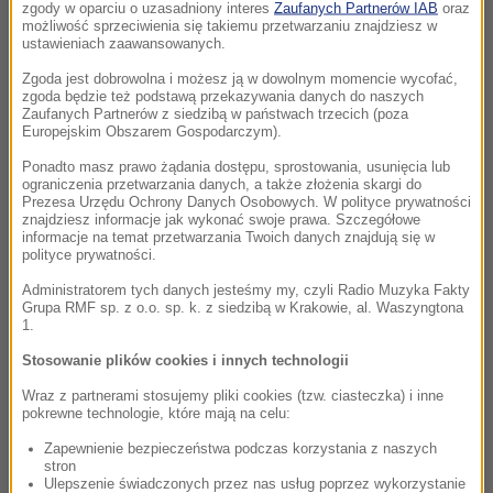
zgody w oparciu o uzasadniony interes
Zaufanych Partnerów IAB
oraz
możliwość sprzeciwienia się takiemu przetwarzaniu znajdziesz w
ustawieniach zaawansowanych.
Zgoda jest dobrowolna i możesz ją w dowolnym momencie wycofać,
zgoda będzie też podstawą przekazywania danych do naszych
Zaufanych Partnerów z siedzibą w państwach trzecich (poza
Europejskim Obszarem Gospodarczym).
Ponadto masz prawo żądania dostępu, sprostowania, usunięcia lub
ograniczenia przetwarzania danych, a także złożenia skargi do
Prezesa Urzędu Ochrony Danych Osobowych. W polityce prywatności
znajdziesz informacje jak wykonać swoje prawa. Szczegółowe
informacje na temat przetwarzania Twoich danych znajdują się w
polityce prywatności.
Administratorem tych danych jesteśmy my, czyli Radio Muzyka Fakty
Grupa RMF sp. z o.o. sp. k. z siedzibą w Krakowie, al. Waszyngtona
1.
Stosowanie plików cookies i innych technologii
Wraz z partnerami stosujemy pliki cookies (tzw. ciasteczka) i inne
pokrewne technologie, które mają na celu:
Zapewnienie bezpieczeństwa podczas korzystania z naszych
stron
Ulepszenie świadczonych przez nas usług poprzez wykorzystanie