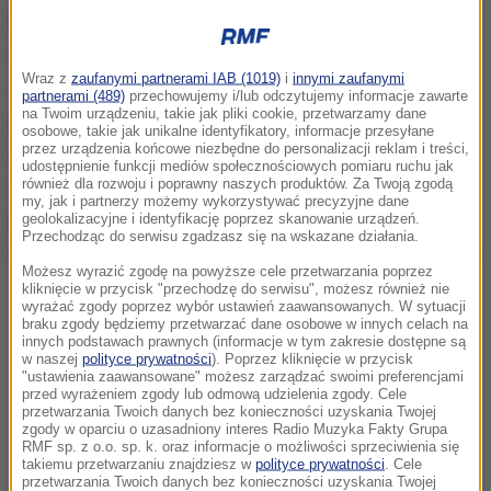
Ministerstwa Sprawiedliwości: 'Ministerstwo
Sprawiedliwości pozywa profesorów Uniwersytetu
Wraz z
zaufanymi partnerami IAB (1019)
i
innymi zaufanymi
Jagiellońskiego za kłamstwo'. Z niedowierzaniem
partnerami (489)
przechowujemy i/lub odczytujemy informacje zawarte
na Twoim urządzeniu, takie jak pliki cookie, przetwarzamy dane
przyjmujemy, iż opinie naukowe sformułowane w
osobowe, takie jak unikalne identyfikatory, informacje przesyłane
przez urządzenia końcowe niezbędne do personalizacji reklam i treści,
ekspertyzie do procedowanych w Parlamencie
udostępnienie funkcji mediów społecznościowych pomiaru ruchu jak
również dla rozwoju i poprawny naszych produktów. Za Twoją zgodą
zmian w prawie karnym mają stać się podstawą
my, jak i partnerzy możemy wykorzystywać precyzyjne dane
pozwu wniesionego przez Ministerstwo
geolokalizacyjne i identyfikację poprzez skanowanie urządzeń.
Przechodząc do serwisu zgadzasz się na wskazane działania.
Sprawiedliwości" - oświadczyli krakowscy naukowcy.
Możesz wyrazić zgodę na powyższe cele przetwarzania poprzez
kliknięcie w przycisk "przechodzę do serwisu", możesz również nie
wyrażać zgody poprzez wybór ustawień zaawansowanych. W sytuacji
braku zgody będziemy przetwarzać dane osobowe w innych celach na
innych podstawach prawnych (informacje w tym zakresie dostępne są
w naszej
polityce prywatności
). Poprzez kliknięcie w przycisk
"ustawienia zaawansowane" możesz zarządzać swoimi preferencjami
przed wyrażeniem zgody lub odmową udzielenia zgody. Cele
przetwarzania Twoich danych bez konieczności uzyskania Twojej
zgody w oparciu o uzasadniony interes Radio Muzyka Fakty Grupa
RMF sp. z o.o. sp. k. oraz informacje o możliwości sprzeciwienia się
takiemu przetwarzaniu znajdziesz w
polityce prywatności
. Cele
przetwarzania Twoich danych bez konieczności uzyskania Twojej