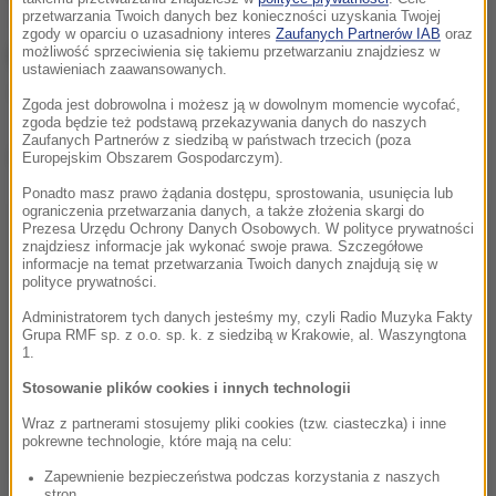
przetwarzania Twoich danych bez konieczności uzyskania Twojej
-
powiedziała w rozmowie z naszym dziennikarzem
zgody w oparciu o uzasadniony interes
Zaufanych Partnerów IAB
oraz
możliwość sprzeciwienia się takiemu przetwarzaniu znajdziesz w
Beata Soboń z komendy powiatowej policji w
ustawieniach zaawansowanych.
Jędrzejowie.
Zgoda jest dobrowolna i możesz ją w dowolnym momencie wycofać,
zgoda będzie też podstawą przekazywania danych do naszych
Zaufanych Partnerów z siedzibą w państwach trzecich (poza
Dalsza część artykułu pod materiałem video:
Europejskim Obszarem Gospodarczym).
Ponadto masz prawo żądania dostępu, sprostowania, usunięcia lub
ograniczenia przetwarzania danych, a także złożenia skargi do
Prezesa Urzędu Ochrony Danych Osobowych. W polityce prywatności
znajdziesz informacje jak wykonać swoje prawa. Szczegółowe
informacje na temat przetwarzania Twoich danych znajdują się w
polityce prywatności.
Administratorem tych danych jesteśmy my, czyli Radio Muzyka Fakty
Grupa RMF sp. z o.o. sp. k. z siedzibą w Krakowie, al. Waszyngtona
1.
Stosowanie plików cookies i innych technologii
Wraz z partnerami stosujemy pliki cookies (tzw. ciasteczka) i inne
pokrewne technologie, które mają na celu:
Zapewnienie bezpieczeństwa podczas korzystania z naszych
stron