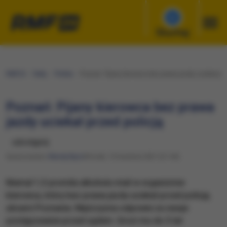
Słuchaj
RMF24
Fakty
Polska
Poznań: Pijany kierowca bez prawa jazdy uciekał prz
Poznań: Pijany kierowca bez prawa
jazdy uciekał przed policją
udostępnij
Opracowanie:
Maciej Nycz
Wtorek, 13 kwietnia 2021 (21:44)
Niemal 1,5 promila alkoholu miał w organizmie
kierowca, który bez prawa jazdy uciekał przed policją
ulicami Poznania. Mężczyzna odpowie za swoje
postępowanie przed sądem. Grozi mu do 5 lat