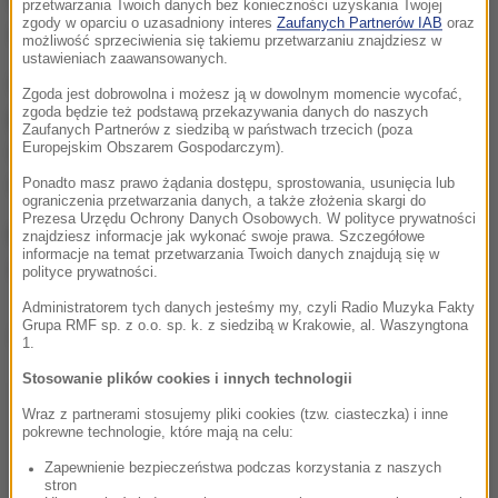
przetwarzania Twoich danych bez konieczności uzyskania Twojej
zgody w oparciu o uzasadniony interes
Zaufanych Partnerów IAB
oraz
został obezwładniony i zatrzymany.
możliwość sprzeciwienia się takiemu przetwarzaniu znajdziesz w
ustawieniach zaawansowanych.
Okazało się, że 45-latek nie miał prawa jazdy i miał
Zgoda jest dobrowolna i możesz ją w dowolnym momencie wycofać,
zgoda będzie też podstawą przekazywania danych do naszych
prawie 1,5 promila alkoholu w organizmie. Jak
Zaufanych Partnerów z siedzibą w państwach trzecich (poza
ustalono, już wcześniej był karany za jazdę bez
Europejskim Obszarem Gospodarczym).
uprawnień.
Ponadto masz prawo żądania dostępu, sprostowania, usunięcia lub
ograniczenia przetwarzania danych, a także złożenia skargi do
Prezesa Urzędu Ochrony Danych Osobowych. W polityce prywatności
Mężczyzna odpowie za swoje postępowanie przed
znajdziesz informacje jak wykonać swoje prawa. Szczegółowe
informacje na temat przetwarzania Twoich danych znajdują się w
sądem. Grozi mu do 5 lat więzienia.
polityce prywatności.
Administratorem tych danych jesteśmy my, czyli Radio Muzyka Fakty
Grupa RMF sp. z o.o. sp. k. z siedzibą w Krakowie, al. Waszyngtona
Dalsza część artykułu pod materiałem video:
1.
Stosowanie plików cookies i innych technologii
Wraz z partnerami stosujemy pliki cookies (tzw. ciasteczka) i inne
pokrewne technologie, które mają na celu:
Zapewnienie bezpieczeństwa podczas korzystania z naszych
stron