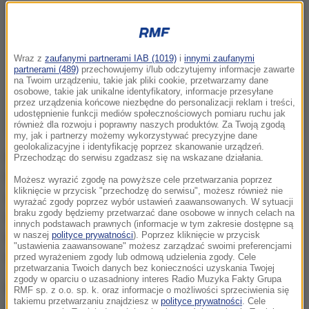
Wraz z
zaufanymi partnerami IAB (1019)
i
innymi zaufanymi
partnerami (489)
przechowujemy i/lub odczytujemy informacje zawarte
na Twoim urządzeniu, takie jak pliki cookie, przetwarzamy dane
osobowe, takie jak unikalne identyfikatory, informacje przesyłane
przez urządzenia końcowe niezbędne do personalizacji reklam i treści,
udostępnienie funkcji mediów społecznościowych pomiaru ruchu jak
również dla rozwoju i poprawny naszych produktów. Za Twoją zgodą
my, jak i partnerzy możemy wykorzystywać precyzyjne dane
geolokalizacyjne i identyfikację poprzez skanowanie urządzeń.
Do incydentu doszło w miniony piątek wieczorem.
Przechodząc do serwisu zgadzasz się na wskazane działania.
Poznańscy policjanci na ulicy Kowalewickiej
Możesz wyrazić zgodę na powyższe cele przetwarzania poprzez
kliknięcie w przycisk "przechodzę do serwisu", możesz również nie
zauważyli kierowcę, który w brawurowy sposób jechał
wyrażać zgody poprzez wybór ustawień zaawansowanych. W sytuacji
braku zgody będziemy przetwarzać dane osobowe w innych celach na
w kierunku Lubonia. Próbowali go zatrzymać, ale
innych podstawach prawnych (informacje w tym zakresie dostępne są
mężczyzna to zignorował i zaczął uciekać. Później
w naszej
polityce prywatności
). Poprzez kliknięcie w przycisk
"ustawienia zaawansowane" możesz zarządzać swoimi preferencjami
doprowadził do kolizji z radiowozem.
przed wyrażeniem zgody lub odmową udzielenia zgody. Cele
przetwarzania Twoich danych bez konieczności uzyskania Twojej
zgody w oparciu o uzasadniony interes Radio Muzyka Fakty Grupa
Po pewnym czasie uciekinier porzucił auto
RMF sp. z o.o. sp. k. oraz informacje o możliwości sprzeciwienia się
takiemu przetwarzaniu znajdziesz w
polityce prywatności
. Cele
rozpoczął pieszą ucieczkę. Po kilkunastu metrach