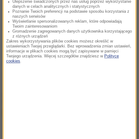
Ulepszenie świadczonych przez nas usług poprzez wykorzystanie
danych w celach analitycznych i statystycznych
Poznanie Twoich preferencji na podstawie sposobu korzystania z
naszych serwisów
Wyświetlanie spersonalizowanych reklam, które odpowiadają
Twoim zainteresowaniom
Gromadzenie zagregowanych danych użytkownika korzystającego
z różnych urządzeń
Zakres wykorzystywania plików cookies możesz określić w
ustawieniach Twojej przeglądarki. Bez wprowadzenia zmian ustawień,
informacje w plikach cookies mogą być zapisywane w pamięci
Twojego urządzenia. Więcej szczegółów znajdziesz w
Polityce
cookies
.
Źródło: RMF/PAP
policyjny pościg
pijany kierowca
Tagi:
chcesz widzieć więcej artykułów od RMF24?
dodaj w
Google