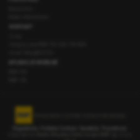
Newsroom
Radio internetowe
KONTAKT
O nas
Gorąca Linia RMF FM: 600 700 800
email: fakty@rmf.fm
APLIKACJE MOBILNE
RMF FM
RMF ON
Korzystanie z portalu oznacza akceptację
Regulaminu
.
Polityka Cookies
.
SpeakUp
.
Prywatność
.
Copyright by
Radio Muzyka Fakty Grupa RMF sp. z o.o.