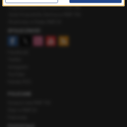
Popołudniowa rozmowa w RMF FM
Gość Krzysztofa Ziemca w RMF FM
Rozmowy w Radiu RMF24
SPOŁECZNOŚĆ
Facebook
Twitter
Instagram
YouTube
Kanały RSS
POLECANE
Gorąca Linia RMF FM
Staż w RMF24
Patronaty
POZOSTAŁE