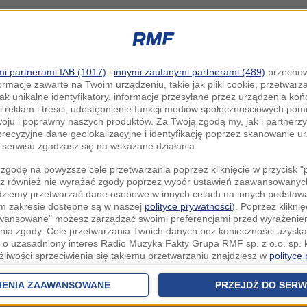
i partnerami IAB (1017)
i
innymi zaufanymi partnerami (489)
przechow
ormacje zawarte na Twoim urządzeniu, takie jak pliki cookie, przetwar
jak unikalne identyfikatory, informacje przesyłane przez urządzenia k
i reklam i treści, udostępnienie funkcji mediów społecznościowych pom
woju i poprawny naszych produktów. Za Twoją zgodą my, jak i partner
recyzyjne dane geolokalizacyjne i identyfikację poprzez skanowanie u
serwisu zgadzasz się na wskazane działania.
zgodę na powyższe cele przetwarzania poprzez kliknięcie w przycisk 
z również nie wyrażać zgody poprzez wybór ustawień zaawansowanych
dziemy przetwarzać dane osobowe w innych celach na innych podsta
ym zakresie dostępne są w naszej
polityce prywatności
). Poprzez kliknię
awansowane" możesz zarządzać swoimi preferencjami przed wyrażenie
ia zgody. Cele przetwarzania Twoich danych bez konieczności uzyska
 o uzasadniony interes Radio Muzyka Fakty Grupa RMF sp. z o.o. sp. k
żliwości sprzeciwienia się takiemu przetwarzaniu znajdziesz w
polityce
nia Twoich danych bez konieczności uzyskania Twojej zgody w oparci
ch Partnerów IAB
oraz możliwość sprzeciwienia się takiemu przetwarza
IENIA ZAAWANSOWANE
PRZEJDŹ DO SERW
aawansowanych.