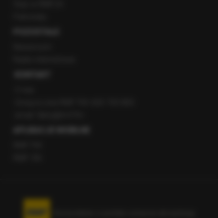
Staż w RMF24
Patronaty
POZOSTAŁE
Newsroom
Radio internetowe
KONTAKT
O nas
Gorąca Linia RMF FM: 600 700 800
email: fakty@rmf.fm
APLIKACJE MOBILNE
RMF FM
RMF ON
Korzystanie z portalu oznacza akceptację