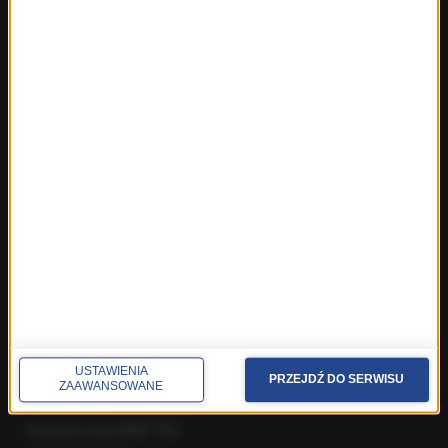
Najnowsze rozmowy w RMF FM
Rozmowa o 7:00 w RMF FM i Radiu RMF24
Poranna rozmowa w RMF FM
Popołudniowa rozmowa w RMF FM
Gość Krzysztofa Ziemca w RMF FM
Rozmowy w Radiu RMF24
SPOŁECZNOŚĆ
Facebook
Twitter
Instagram
YouTube
Kanały RSS
USTAWIENIA
PRZEJDŹ DO SERWISU
ZAAWANSOWANE
POLECANE
Gorąca Linia RMF FM