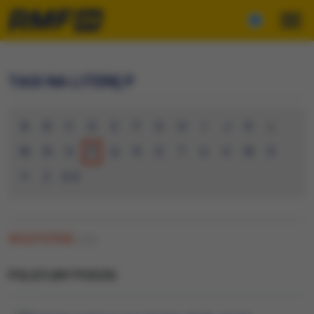
TAGI NA LITERĘ P
A
B
C
D
E
F
G
H
I
J
K
L
M
N
O
P
Q
R
S
T
U
V
W
X
Y
Z
0-9
WSZYSTKIE
(136)
POLICYJNY POSCIG