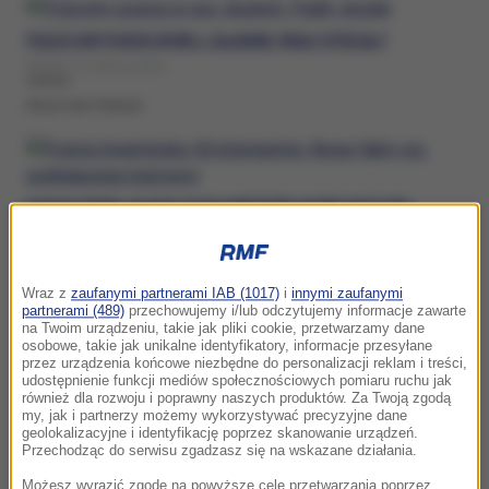
POLICYJNY POŚCIG W WOJ. ŚLĄSKIM. PADŁY STRZAŁY
PIĄTEK, 31 LIPCA (14:56)
POLICYJNY POSCIG
POŚCIG TRWAŁ BLISKO 50 KILOMETRÓW. NOWE FAKTY WS.
UCIEKAJĄCEGO KIEROWCY
WTOREK, 7 KWIETNIA (11:59)
Wraz z
zaufanymi partnerami IAB (1017)
i
innymi zaufanymi
POLICYJNY POSCIG
partnerami (489)
przechowujemy i/lub odczytujemy informacje zawarte
na Twoim urządzeniu, takie jak pliki cookie, przetwarzamy dane
osobowe, takie jak unikalne identyfikatory, informacje przesyłane
przez urządzenia końcowe niezbędne do personalizacji reklam i treści,
udostępnienie funkcji mediów społecznościowych pomiaru ruchu jak
również dla rozwoju i poprawny naszych produktów. Za Twoją zgodą
24-LETNI POLICJANT UCIEKAŁ NA MOTOCYKLU. POŚCIG
my, jak i partnerzy możemy wykorzystywać precyzyjne dane
geolokalizacyjne i identyfikację poprzez skanowanie urządzeń.
ZAKOŃCZONY NA WIACIE PRZYSTANKOWEJ
Przechodząc do serwisu zgadzasz się na wskazane działania.
PONIEDZIAŁEK, 9 MARCA (11:42)
Możesz wyrazić zgodę na powyższe cele przetwarzania poprzez