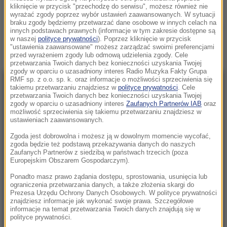
POLICYJNY POSCIG
kliknięcie w przycisk "przechodzę do serwisu", możesz również nie
wyrażać zgody poprzez wybór ustawień zaawansowanych. W sytuacji
braku zgody będziemy przetwarzać dane osobowe w innych celach na
Zobacz więcej »
innych podstawach prawnych (informacje w tym zakresie dostępne są
w naszej
polityce prywatności
). Poprzez kliknięcie w przycisk
"ustawienia zaawansowane" możesz zarządzać swoimi preferencjami
przed wyrażeniem zgody lub odmową udzielenia zgody. Cele
przetwarzania Twoich danych bez konieczności uzyskania Twojej
zgody w oparciu o uzasadniony interes Radio Muzyka Fakty Grupa
RMF sp. z o.o. sp. k. oraz informacje o możliwości sprzeciwienia się
NAJNOWSZE
takiemu przetwarzaniu znajdziesz w
polityce prywatności
. Cele
przetwarzania Twoich danych bez konieczności uzyskania Twojej
zgody w oparciu o uzasadniony interes
Zaufanych Partnerów IAB
oraz
możliwość sprzeciwienia się takiemu przetwarzaniu znajdziesz w
22:17
ustawieniach zaawansowanych.
GKS Katowice w nieciekawej sytuacji przed
Zgoda jest dobrowolna i możesz ją w dowolnym momencie wycofać,
rewanżem z Izraelczykami
zgoda będzie też podstawą przekazywania danych do naszych
Zaufanych Partnerów z siedzibą w państwach trzecich (poza
21:42
Europejskim Obszarem Gospodarczym).
Raków bezbramkowo remisuje. Sprawa
Ponadto masz prawo żądania dostępu, sprostowania, usunięcia lub
awansu otwarta
ograniczenia przetwarzania danych, a także złożenia skargi do
Prezesa Urzędu Ochrony Danych Osobowych. W polityce prywatności
znajdziesz informacje jak wykonać swoje prawa. Szczegółowe
21:37
informacje na temat przetwarzania Twoich danych znajdują się w
Rosja na dalekiej północy ćwiczyła walkę z
polityce prywatności.