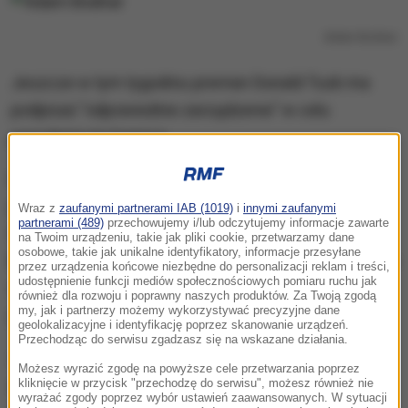
Adam Bodnar
Jeszcze w tym tygodniu premier Donald Tusk ma
podpisać "odpowiednie zarządzenie" w celu
powołania tej komisji.
Komisja ds. badania nadużywania władzy za
poprzednich rządów
ma działać rok i przedstawi w
Wraz z
zaufanymi partnerami IAB (1019)
i
innymi zaufanymi
partnerami (489)
przechowujemy i/lub odczytujemy informacje zawarte
tym czasie trzy raporty cząstkowe oraz raport
na Twoim urządzeniu, takie jak pliki cookie, przetwarzamy dane
osobowe, takie jak unikalne identyfikatory, informacje przesyłane
końcowy,
który ma powstać do 31 marca przyszłego
przez urządzenia końcowe niezbędne do personalizacji reklam i treści,
udostępnienie funkcji mediów społecznościowych pomiaru ruchu jak
roku. Pierwszy raport cząstkowy o mediach
również dla rozwoju i poprawny naszych produktów. Za Twoją zgodą
my, jak i partnerzy możemy wykorzystywać precyzyjne dane
publicznych powstanie do 15 lipca.
geolokalizacyjne i identyfikację poprzez skanowanie urządzeń.
Przechodząc do serwisu zgadzasz się na wskazane działania.
Chciałbym podkreślić, to
nie jest żadna komisja
Możesz wyrazić zgodę na powyższe cele przetwarzania poprzez
śledcza
(...) To jest komisja, która ma działać na
kliknięcie w przycisk "przechodzę do serwisu", możesz również nie
wyrażać zgody poprzez wybór ustawień zaawansowanych. W sytuacji