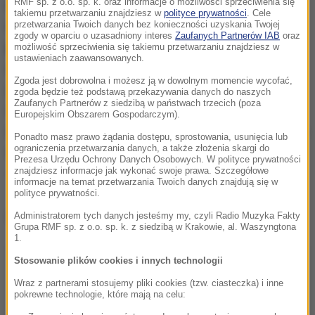
zdiagnozowali u dziewczyny ostre zapalenie
RMF sp. z o.o. sp. k. oraz informacje o możliwości sprzeciwienia się
takiemu przetwarzaniu znajdziesz w
polityce prywatności
. Cele
otrzewnej, zapalenie płuc, zapalenie mózgu,
przetwarzania Twoich danych bez konieczności uzyskania Twojej
zgody w oparciu o uzasadniony interes
Zaufanych Partnerów IAB
oraz
perforację dwunastnicy, ropień w okolicy wątroby
możliwość sprzeciwienia się takiemu przetwarzaniu znajdziesz w
ustawieniach zaawansowanych.
oraz guz na jajniku – potworniaka
. "Ten guz został
Zgoda jest dobrowolna i możesz ją w dowolnym momencie wycofać,
już usunięty, ale zanim do tego doszło, zdążył
zgoda będzie też podstawą przekazywania danych do naszych
Zaufanych Partnerów z siedzibą w państwach trzecich (poza
dokonać ogromnego spustoszenia w jej młodym
Europejskim Obszarem Gospodarczym).
organizmie. Powikłania są straszliwe. Każdy dzień to
Ponadto masz prawo żądania dostępu, sprostowania, usunięcia lub
ograniczenia przetwarzania danych, a także złożenia skargi do
walka. Każda noc to strach, czy uda się ją uratować"
Prezesa Urzędu Ochrony Danych Osobowych. W polityce prywatności
- pisała Joanna Uciechowska.
znajdziesz informacje jak wykonać swoje prawa. Szczegółowe
informacje na temat przetwarzania Twoich danych znajdują się w
polityce prywatności.
Dalsza część artykułu pod materiałem video:
Administratorem tych danych jesteśmy my, czyli Radio Muzyka Fakty
Grupa RMF sp. z o.o. sp. k. z siedzibą w Krakowie, al. Waszyngtona
1.
Stosowanie plików cookies i innych technologii
Wraz z partnerami stosujemy pliki cookies (tzw. ciasteczka) i inne
pokrewne technologie, które mają na celu: