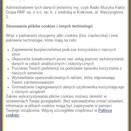
powietrzną.
Administratorem tych danych jesteśmy my, czyli Radio Muzyka Fakty
Grupa RMF sp. z o.o. sp. k. z siedzibą w Krakowie, al. Waszyngtona
1.
Dalsza część artykułu pod materiałem video:
Stosowanie plików cookies i innych technologii
Wraz z partnerami stosujemy pliki cookies (tzw. ciasteczka) i inne
pokrewne technologie, które mają na celu:
Zapewnienie bezpieczeństwa podczas korzystania z naszych
stron
Ulepszenie świadczonych przez nas usług poprzez wykorzystanie
danych w celach analitycznych i statystycznych
Poznanie Twoich preferencji na podstawie sposobu korzystania z
naszych serwisów
Wyświetlanie spersonalizowanych reklam, które odpowiadają
Twoim zainteresowaniom
Gromadzenie zagregowanych danych użytkownika korzystającego
z różnych urządzeń
Zakres wykorzystywania plików cookies możesz określić w
ustawieniach Twojej przeglądarki. Bez wprowadzenia zmian ustawień,
informacje w plikach cookies mogą być zapisywane w pamięci
Twojego urządzenia. Więcej szczegółów znajdziesz w
Polityce
cookies
.
ZOBACZ RÓWNIEŻ: