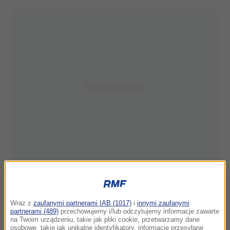
Wraz z
zaufanymi partnerami IAB (1017)
i
innymi zaufanymi
partnerami (489)
przechowujemy i/lub odczytujemy informacje zawarte
na Twoim urządzeniu, takie jak pliki cookie, przetwarzamy dane
osobowe, takie jak unikalne identyfikatory, informacje przesyłane