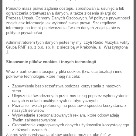
właścicielem okazała się 58-letnia kobieta.
Ponadto masz prawo żądania dostępu, sprostowania, usunięcia lub
ograniczenia przetwarzania danych, a także złożenia skargi do
Prezesa Urzędu Ochrony Danych Osobowych. W polityce prywatności
Kobieta wyceniła szkodę na 600 zł.
znajdziesz informacje jak wykonać swoje prawa. Szczegółowe
informacje na temat przetwarzania Twoich danych znajdują się w
polityce prywatności.
Pijana 36-latka trafiła do policyjnego aresztu. Po
Administratorem tych danych jesteśmy my, czyli Radio Muzyka Fakty
wytrzeźwieniu usłyszała zarzut uszkodzenia mienia.
Grupa RMF sp. z o.o. sp. k. z siedzibą w Krakowie, al. Waszyngtona
1.
Grozi jej do 5 lat więzienia.
Stosowanie plików cookies i innych technologii
APA
Wraz z partnerami stosujemy pliki cookies (tzw. ciasteczka) i inne
pokrewne technologie, które mają na celu:
Źródło: RMF FM
Zapewnienie bezpieczeństwa podczas korzystania z naszych
stron
NAJWAŻNIEJSZE FAKTY
Ulepszenie świadczonych przez nas usług poprzez wykorzystanie
danych w celach analitycznych i statystycznych
Poznanie Twoich preferencji na podstawie sposobu korzystania z
naszych serwisów
Polska wyprzedza Belgię i
Wyświetlanie spersonalizowanych reklam, które odpowiadają
Szwecję. Historyczny
Twoim zainteresowaniom
Gromadzenie zagregowanych danych użytkownika korzystającego
wzrost gospodarczy
z różnych urządzeń
Zakres wykorzystywania plików cookies możesz określić w