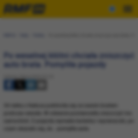
RMF24
Fakty
Polska
Po weselnej kłótni chciała zniszczyć auto brata. Pom
Po weselnej kłótni chciała zniszczyć
auto brata. Pomyliła pojazdy
Sobota, 9 lipca 2016 (15:12)
36-latka z Kalisza pokłóciła się ze swoim bratem
podczas wesela. W odwecie postanowiła zniszczyć mu
samochód. Z pojazdu wyrwała lusterka i wycieraczki, po
czym okazało się, że... pomyliła auta.