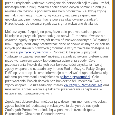
przez urządzenia końcowe niezbędne do personalizacji reklam i treści,
udostępnienie funkcji mediów społecznościowych pomiaru ruchu jak
również dla rozwoju i poprawny naszych produktów. Za Twoją zgodą
my, jak i partnerzy możemy wykorzystywać precyzyjne dane
geolokalizacyjne i identyfikację poprzez skanowanie urządzeń.
Przechodząc do serwisu zgadzasz się na wskazane działania.
Możesz wyrazić zgodę na powyższe cele przetwarzania poprzez
kliknięcie w przycisk "przechodzę do serwisu", możesz również nie
wyrażać zgody poprzez wybór ustawień zaawansowanych. W sytuacji
braku zgody będziemy przetwarzać dane osobowe w innych celach na
Policjanci z Kalisza pojechali na parking, gdzie
innych podstawach prawnych (informacje w tym zakresie dostępne są
w naszej
polityce prywatności
). Poprzez kliknięcie w przycisk
kobieta zniszczyła samochód. W oplu corsie
"ustawienia zaawansowane" możesz zarządzać swoimi preferencjami
przed wyrażeniem zgody lub odmową udzielenia zgody. Cele
wyrwano dwa lusterka i dwie wycieraczki. Na miejscu
przetwarzania Twoich danych bez konieczności uzyskania Twojej
zgody w oparciu o uzasadniony interes Radio Muzyka Fakty Grupa
zatrzymano 36-latkę, która jak się okazało chciała
RMF sp. z o.o. sp. k. oraz informacje o możliwości sprzeciwienia się
zniszczyć auto brata, ale pomyliła pojazdy.
takiemu przetwarzaniu znajdziesz w
polityce prywatności
. Cele
przetwarzania Twoich danych bez konieczności uzyskania Twojej
zgody w oparciu o uzasadniony interes
Zaufanych Partnerów IAB
oraz
możliwość sprzeciwienia się takiemu przetwarzaniu znajdziesz w
Kobieta chciała się zemścić na bracie, z którym
ustawieniach zaawansowanych.
pokłóciła się podczas wesela. Była przekonana, że
Zgoda jest dobrowolna i możesz ją w dowolnym momencie wycofać,
zgoda będzie też podstawą przekazywania danych do naszych
samochód, na którym wyładowuje swoje emocje,
Zaufanych Partnerów z siedzibą w państwach trzecich (poza
należy do mężczyzny. W rzeczywistości jego
Europejskim Obszarem Gospodarczym).