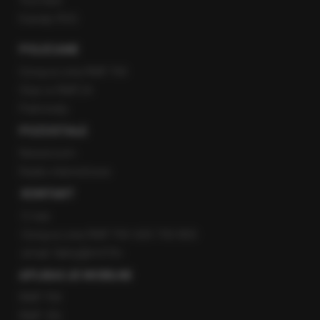
YouTube
Kanały RSS
POLECANE
Gorąca Linia RMF FM
Staż w RMF24
Patronaty
POZOSTAŁE
Newsroom
Radio internetowe
KONTAKT
O nas
Gorąca Linia RMF FM: 600 700 800
email: fakty@rmf.fm
APLIKACJE MOBILNE
RMF FM
RMF ON