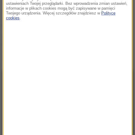
Policjant odebrał poród na
ustawieniach Twojej przeglądarki. Bez wprowadzenia zmian ustawień,
informacje w plikach cookies mogą być zapisywane w pamięci
stacji paliw. Niezwykła
Twojego urządzenia. Więcej szczegółów znajdziesz w
Polityce
akcja w Kujawsko-
cookies
.
Pomorskiem
Ostatni lot brytyjskich
lotników. Świnoujski las
odkrywa tajemnicę sprzed
lat
NAJNOWSZE
12:43
Policjant odebrał poród na stacji paliw.
Niezwykła akcja w Kujawsko-Pomorskiem
12:33
Darwin miał rację. Po 150 latach udowodniła