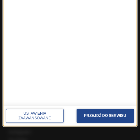
Fakty z Warszawy
Fakty z Wrocławia
Fakty z Zakopanego
ROZMOWY W RMF FM
Najnowsze rozmowy w RMF FM
Rozmowa o 7:00 w RMF FM i Radiu RMF24
Poranna rozmowa w RMF FM
Popołudniowa rozmowa w RMF FM
Gość Krzysztofa Ziemca w RMF FM
Rozmowy w Radiu RMF24
SPOŁECZNOŚĆ
USTAWIENIA
Facebook
PRZEJDŹ DO SERWISU
ZAAWANSOWANE
Twitter
Instagram