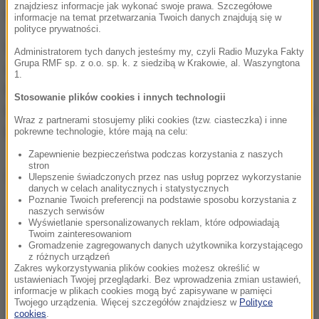
znajdziesz informacje jak wykonać swoje prawa. Szczegółowe
wytłumaczyła rzeczniczka.
informacje na temat przetwarzania Twoich danych znajdują się w
polityce prywatności.
Wskazała, że problemem jest przede wszystkim
Administratorem tych danych jesteśmy my, czyli Radio Muzyka Fakty
Grupa RMF sp. z o.o. sp. k. z siedzibą w Krakowie, al. Waszyngtona
zbyt duża prędkość rozwijana przez pojazdy. Z
1.
badań ZDM wynika, że na ul. Sokratesa 15 proc.
Stosowanie plików cookies i innych technologii
kierowców przekracza dozwoloną prędkość jadąc 65
Wraz z partnerami stosujemy pliki cookies (tzw. ciasteczka) i inne
km/h i więcej. Rekordzista pędził 117 km/h.
pokrewne technologie, które mają na celu:
Zapewnienie bezpieczeństwa podczas korzystania z naszych
stron
Dalsza część artykułu pod materiałem video:
Ulepszenie świadczonych przez nas usług poprzez wykorzystanie
danych w celach analitycznych i statystycznych
Poznanie Twoich preferencji na podstawie sposobu korzystania z
naszych serwisów
Wyświetlanie spersonalizowanych reklam, które odpowiadają
Twoim zainteresowaniom
Gromadzenie zagregowanych danych użytkownika korzystającego
z różnych urządzeń
Zakres wykorzystywania plików cookies możesz określić w
ustawieniach Twojej przeglądarki. Bez wprowadzenia zmian ustawień,
informacje w plikach cookies mogą być zapisywane w pamięci
Twojego urządzenia. Więcej szczegółów znajdziesz w
Polityce
cookies
.