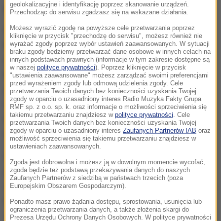
geolokalizacyjne i identyfikację poprzez skanowanie urządzeń.
poinformowała.
Przechodząc do serwisu zgadzasz się na wskazane działania.
Możesz wyrazić zgodę na powyższe cele przetwarzania poprzez
Wskazała, że od 2016 r. ZDM przeprowadza audyty
kliknięcie w przycisk "przechodzę do serwisu", możesz również nie
bezpieczeństwa ruchu drogowego przejść
wyrażać zgody poprzez wybór ustawień zaawansowanych. W sytuacji
braku zgody będziemy przetwarzać dane osobowe w innych celach na
naziemnych w Warszawie. "Dzięki ich wynikom
innych podstawach prawnych (informacje w tym zakresie dostępne są
w naszej
polityce prywatności
). Poprzez kliknięcie w przycisk
będzie można sporządzić zalecenia i rekomendacje,
"ustawienia zaawansowane" możesz zarządzać swoimi preferencjami
przed wyrażeniem zgody lub odmową udzielenia zgody. Cele
jaką organizację ruchu wprowadzić, żeby poprawić
przetwarzania Twoich danych bez konieczności uzyskania Twojej
zgody w oparciu o uzasadniony interes Radio Muzyka Fakty Grupa
to bezpieczeństwo. Audyt został wykonany na ok. 3
RMF sp. z o.o. sp. k. oraz informacje o możliwości sprzeciwienia się
takiemu przetwarzaniu znajdziesz w
polityce prywatności
. Cele
tys. przejść naziemnych i sukcesywnie wdrażamy
przetwarzania Twoich danych bez konieczności uzyskania Twojej
zgody w oparciu o uzasadniony interes
Zaufanych Partnerów IAB
oraz
rekomendacje" - zapewniła.
możliwość sprzeciwienia się takiemu przetwarzaniu znajdziesz w
ustawieniach zaawansowanych.
W ocenie ZDM bezpieczeństwo może poprawić
Zgoda jest dobrowolna i możesz ją w dowolnym momencie wycofać,
jedynie przebudowa ulicy. "Budowa sygnalizacji
zgoda będzie też podstawą przekazywania danych do naszych
Zaufanych Partnerów z siedzibą w państwach trzecich (poza
świetlnej tylko na tym przejściu, na którym doszło do
Europejskim Obszarem Gospodarczym).
tego tragicznego wypadku sprawiłaby, że tego typu
Ponadto masz prawo żądania dostępu, sprostowania, usunięcia lub
ograniczenia przetwarzania danych, a także złożenia skargi do
zdarzenia przeniosłyby się w inne miejsca" -
Prezesa Urzędu Ochrony Danych Osobowych. W polityce prywatności