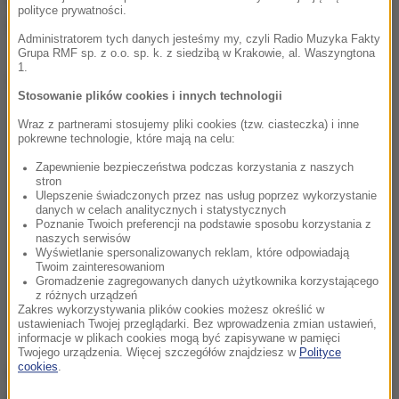
polityce prywatności.
Warszawie.
Administratorem tych danych jesteśmy my, czyli Radio Muzyka Fakty
Grupa RMF sp. z o.o. sp. k. z siedzibą w Krakowie, al. Waszyngtona
1.
Dalsza część artykułu pod materiałem video:
Stosowanie plików cookies i innych technologii
Wraz z partnerami stosujemy pliki cookies (tzw. ciasteczka) i inne
pokrewne technologie, które mają na celu:
Zapewnienie bezpieczeństwa podczas korzystania z naszych
stron
Ulepszenie świadczonych przez nas usług poprzez wykorzystanie
danych w celach analitycznych i statystycznych
Poznanie Twoich preferencji na podstawie sposobu korzystania z
naszych serwisów
Wyświetlanie spersonalizowanych reklam, które odpowiadają
Twoim zainteresowaniom
Gromadzenie zagregowanych danych użytkownika korzystającego
z różnych urządzeń
Zakres wykorzystywania plików cookies możesz określić w
ustawieniach Twojej przeglądarki. Bez wprowadzenia zmian ustawień,
informacje w plikach cookies mogą być zapisywane w pamięci
Twojego urządzenia. Więcej szczegółów znajdziesz w
Polityce
cookies
.
Według opiekunów osób niepełnosprawnych słowa