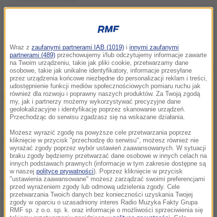
Cezary Tomczyk
Prokurator uznał, że składając zawiadomienie, poseł
Wraz z
zaufanymi partnerami IAB (1019)
i
innymi zaufanymi
Tomczyk oparł się na doniesieniach prasowych i nie
partnerami (489)
przechowujemy i/lub odczytujemy informacje zawarte
na Twoim urządzeniu, takie jak pliki cookie, przetwarzamy dane
można uznać go za fałszywe oskarżenie ani w sensie
osobowe, takie jak unikalne identyfikatory, informacje przesyłane
przez urządzenia końcowe niezbędne do personalizacji reklam i treści,
subiektywnym, ani w obiektywnym
- powiedziała
udostępnienie funkcji mediów społecznościowych pomiaru ruchu jak
prok. Katarzyna Calów-Jaszewska z Prokuratury
również dla rozwoju i poprawny naszych produktów. Za Twoją zgodą
my, jak i partnerzy możemy wykorzystywać precyzyjne dane
Okręgowej w Warszawie.
geolokalizacyjne i identyfikację poprzez skanowanie urządzeń.
Przechodząc do serwisu zgadzasz się na wskazane działania.
Możesz wyrazić zgodę na powyższe cele przetwarzania poprzez
Dlatego uznano, że w działaniu Tomczyka nie było
kliknięcie w przycisk "przechodzę do serwisu", możesz również nie
wyrażać zgody poprzez wybór ustawień zaawansowanych. W sytuacji
znamion przestępstwa z art. 234 kodeksu karnego.
braku zgody będziemy przetwarzać dane osobowe w innych celach na
innych podstawach prawnych (informacje w tym zakresie dostępne są
Stanowi on, że kto fałszywie oskarża inną osobę o
w naszej
polityce prywatności
). Poprzez kliknięcie w przycisk
"ustawienia zaawansowane" możesz zarządzać swoimi preferencjami
popełnienie czynów zabronionych, podlega grzywnie
przed wyrażeniem zgody lub odmową udzielenia zgody. Cele
przetwarzania Twoich danych bez konieczności uzyskania Twojej
lub karze ograniczenia wolności lub więzienia do lat
zgody w oparciu o uzasadniony interes Radio Muzyka Fakty Grupa
dwóch. Postanowienie jest nieprawomocne.
RMF sp. z o.o. sp. k. oraz informacje o możliwości sprzeciwienia się