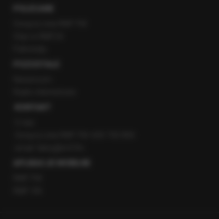
POLECANE
Gorąca Linia RMF FM
Staż w RMF24
Patronaty
POZOSTAŁE
Newsroom
Radio internetowe
KONTAKT
O nas
Gorąca Linia RMF FM: 600 700 800
email: fakty@rmf.fm
APLIKACJE MOBILNE
RMF FM
RMF ON