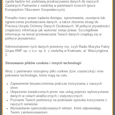
ale nie chciał on współpracować. Za każdym razem
zgoda będzie też podstawą przekazywania danych do naszych
Zaufanych Partnerów z siedzibą w państwach trzecich (poza
uciekał.
Europejskim Obszarem Gospodarczym).
Ponadto masz prawo żądania dostępu, sprostowania, usunięcia lub
W końcu zniknął z pola widzenia w okolicach
ograniczenia przetwarzania danych, a także złożenia skargi do
Prezesa Urzędu Ochrony Danych Osobowych. W polityce prywatności
nieczynnej cegielni w Biedrzychowicach. Po kilku
znajdziesz informacje jak wykonać swoje prawa. Szczegółowe
informacje na temat przetwarzania Twoich danych znajdują się w
godzinach akcję więc przerwano.
polityce prywatności.
Administratorem tych danych jesteśmy my, czyli Radio Muzyka Fakty
Dalsza część artykułu pod materiałem video:
Grupa RMF sp. z o.o. sp. k. z siedzibą w Krakowie, al. Waszyngtona
1.
Stosowanie plików cookies i innych technologii
Wraz z partnerami stosujemy pliki cookies (tzw. ciasteczka) i inne
pokrewne technologie, które mają na celu:
Zapewnienie bezpieczeństwa podczas korzystania z naszych
stron
Ulepszenie świadczonych przez nas usług poprzez wykorzystanie
danych w celach analitycznych i statystycznych
Poznanie Twoich preferencji na podstawie sposobu korzystania z
naszych serwisów
Wyświetlanie spersonalizowanych reklam, które odpowiadają
Twoim zainteresowaniom