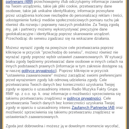
partnerami (489)
przechowujemy i/lub odczytujemy informacje zawarte
na Twoim urządzeniu, takie jak pliki cookie, przetwarzamy dane
osobowe, takie jak unikalne identyfikatory, informacje przesyłane
przez urządzenia końcowe niezbędne do personalizacji reklam i treści,
udostępnienie funkcji mediów społecznościowych pomiaru ruchu jak
również dla rozwoju i poprawny naszych produktów. Za Twoją zgodą
my, jak i partnerzy możemy wykorzystywać precyzyjne dane
geolokalizacyjne i identyfikację poprzez skanowanie urządzeń.
Struś zamieszkał wczoraj w jednym z gospodarstw
Przechodząc do serwisu zgadzasz się na wskazane działania.
agroturystycznych koło Lubania.
Dziś rano ptak
Możesz wyrazić zgodę na powyższe cele przetwarzania poprzez
kliknięcie w przycisk "przechodzę do serwisu", możesz również nie
uciekł.
wyrażać zgody poprzez wybór ustawień zaawansowanych. W sytuacji
braku zgody będziemy przetwarzać dane osobowe w innych celach na
innych podstawach prawnych (informacje w tym zakresie dostępne są
Prawdopodobnie ogrodzenie było źle
w naszej
polityce prywatności
). Poprzez kliknięcie w przycisk
"ustawienia zaawansowane" możesz zarządzać swoimi preferencjami
zabezpieczone.
przed wyrażeniem zgody lub odmową udzielenia zgody. Cele
przetwarzania Twoich danych bez konieczności uzyskania Twojej
zgody w oparciu o uzasadniony interes Radio Muzyka Fakty Grupa
Uciekinier biegał między kilkoma miejscowościami.
RMF sp. z o.o. sp. k. oraz informacje o możliwości sprzeciwienia się
takiemu przetwarzaniu znajdziesz w
polityce prywatności
. Cele
Najpierw próbowali go złapać właściciele, a potem
przetwarzania Twoich danych bez konieczności uzyskania Twojej
dołączyli do nich strażacy ochotnicy.
zgody w oparciu o uzasadniony interes
Zaufanych Partnerów IAB
oraz
możliwość sprzeciwienia się takiemu przetwarzaniu znajdziesz w
ustawieniach zaawansowanych.
Do strusia udało się podejść kilka razy dość blisko,
Zgoda jest dobrowolna i możesz ją w dowolnym momencie wycofać,