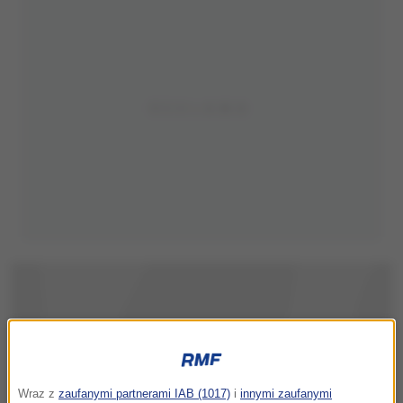
Wraz z
zaufanymi partnerami IAB (1017)
i
innymi zaufanymi