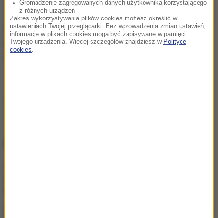
Gromadzenie zagregowanych danych użytkownika korzystającego
z różnych urządzeń
Zakres wykorzystywania plików cookies możesz określić w
ustawieniach Twojej przeglądarki. Bez wprowadzenia zmian ustawień,
Ptak nie poradzi sobie bez pomocy ludzi, dlatego
informacje w plikach cookies mogą być zapisywane w pamięci
każda informacja o miejscu jego pobytu jest na
Twojego urządzenia. Więcej szczegółów znajdziesz w
Polityce
cookies
.
wagę złota.
Źródło: RMF FM
Dolny Śląsk
struś
Tagi:
NAJWAŻNIEJSZE FAKTY
Kościół obchodzi dziś
ważne święto. Czy trzeba
iść na mszę?
Niebezpieczne zachowanie