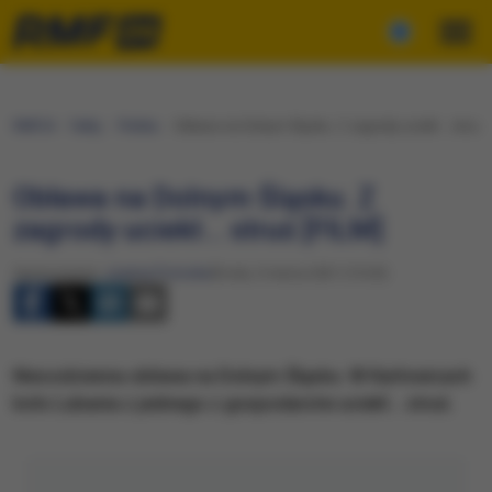
RMF24
Fakty
Polska
Obława na Dolnym Śląsku. Z zagrody uciekł... struś [
Obława na Dolnym Śląsku. Z
zagrody uciekł... struś [FILM]
Opracowanie:
Joanna Potocka
Środa, 3 marca 2021 (15:20)
Niecodzienna obława na Dolnym Śląsku. W Karłowicach
koło Lubania z jednego z gospodarstw uciekł... struś.