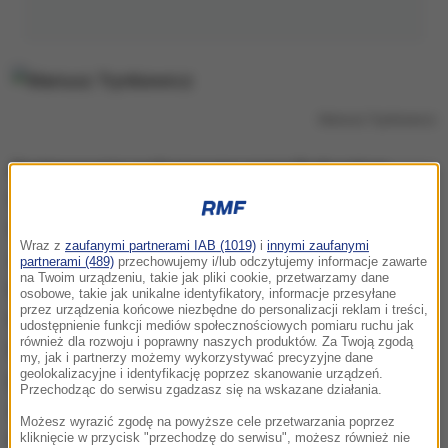
Mariusz Trynkiewicz
Postępowanie nadzorowane przez Prokuraturę
Okręgową w Płocku wszczęto 12 kwietnia. Przed
tygodniem zostało przedłużone do 12 października,
Wraz z
zaufanymi partnerami IAB (1019)
i
innymi zaufanymi
ze względu na konieczność potwierdzenia przez
partnerami (489)
przechowujemy i/lub odczytujemy informacje zawarte
na Twoim urządzeniu, takie jak pliki cookie, przetwarzamy dane
biegłych charakteru pornografii, znalezionej w
osobowe, takie jak unikalne identyfikatory, informacje przesyłane
przez urządzenia końcowe niezbędne do personalizacji reklam i treści,
Krajowym Ośrodku Zapobiegania Zachowaniom
udostępnienie funkcji mediów społecznościowych pomiaru ruchu jak
również dla rozwoju i poprawny naszych produktów. Za Twoją zgodą
Dyssocjalnym w Gostyninie. Wstępna kwalifikacja
my, jak i partnerzy możemy wykorzystywać precyzyjne dane
geolokalizacyjne i identyfikację poprzez skanowanie urządzeń.
prawna, która może przerodzić się w akt oskarżenia
Przechodząc do serwisu zgadzasz się na wskazane działania.
z zagrożonego karą od 3 miesięcy do 5 lat więzienia
Możesz wyrazić zgodę na powyższe cele przetwarzania poprzez
mówi o sprowadzaniu, przechowywaniu lub
kliknięcie w przycisk "przechodzę do serwisu", możesz również nie