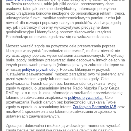
na Twoim urządzeniu, takie jak pliki cookie, przetwarzamy dane
osobowe, takie jak unikalne identyfikatory, informacje przesyłane
przez urządzenia końcowe niezbędne do personalizacji reklam i treści,
udostępnienie funkcji mediów społecznościowych pomiaru ruchu jak
również dla rozwoju i poprawny naszych produktów. Za Twoją zgodą
32-letni kierowca nie zatrzymał się do policyjnej kontroli. Zdjęcie
my, jak i partnerzy możemy wykorzystywać precyzyjne dane
ilustracyjne
geolokalizacyjne i identyfikację poprzez skanowanie urządzeń.
Przechodząc do serwisu zgadzasz się na wskazane działania.
Ustalenia są ważnym dowodem, ale prokuratura
Możesz wyrazić zgodę na powyższe cele przetwarzania poprzez
kliknięcie w przycisk "przechodzę do serwisu", możesz również nie
wzbrania się jeszcze przed stwierdzeniem, że
wyrażać zgody poprzez wybór ustawień zaawansowanych. W sytuacji
braku zgody będziemy przetwarzać dane osobowe w innych celach na
bezpośrednim powodem śmierci 32-latka, nie była
innych podstawach prawnych (informacje w tym zakresie dostępne są
w naszej
polityce prywatności
). Poprzez kliknięcie w przycisk
policyjna interwencja.
"ustawienia zaawansowane" możesz zarządzać swoimi preferencjami
przed wyrażeniem zgody lub odmową udzielenia zgody. Cele
przetwarzania Twoich danych bez konieczności uzyskania Twojej
Śledczy nie mają jeszcze stuprocentowej pewności,
zgody w oparciu o uzasadniony interes Radio Muzyka Fakty Grupa
dlaczego mężczyzna zmarł.
RMF sp. z o.o. sp. k. oraz informacje o możliwości sprzeciwienia się
takiemu przetwarzaniu znajdziesz w
polityce prywatności
. Cele
przetwarzania Twoich danych bez konieczności uzyskania Twojej
Podczas sekcji pobrano wycinki do badań - jak
zgody w oparciu o uzasadniony interes
Zaufanych Partnerów IAB
oraz
możliwość sprzeciwienia się takiemu przetwarzaniu znajdziesz w
usłyszał reporter RMF FM - pełna opinia medyczna
ustawieniach zaawansowanych.
ma być gotowa nie wcześniej niż za miesiąc.
Zgoda jest dobrowolna i możesz ją w dowolnym momencie wycofać,
zgoda będzie też podstawą przekazywania danych do naszych