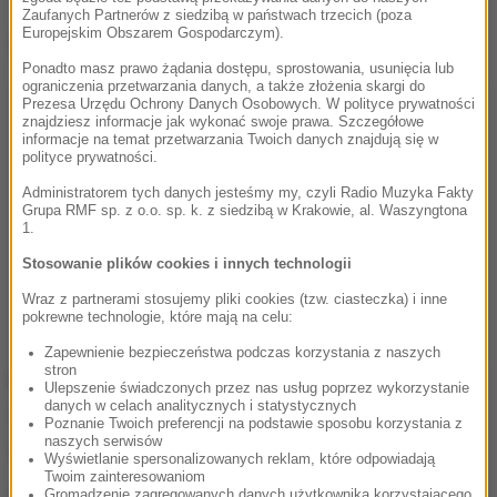
Zaufanych Partnerów z siedzibą w państwach trzecich (poza
Europejskim Obszarem Gospodarczym).
Dalsza część artykułu pod materiałem video:
Ponadto masz prawo żądania dostępu, sprostowania, usunięcia lub
ograniczenia przetwarzania danych, a także złożenia skargi do
Prezesa Urzędu Ochrony Danych Osobowych. W polityce prywatności
znajdziesz informacje jak wykonać swoje prawa. Szczegółowe
informacje na temat przetwarzania Twoich danych znajdują się w
polityce prywatności.
Administratorem tych danych jesteśmy my, czyli Radio Muzyka Fakty
Grupa RMF sp. z o.o. sp. k. z siedzibą w Krakowie, al. Waszyngtona
1.
Stosowanie plików cookies i innych technologii
Wraz z partnerami stosujemy pliki cookies (tzw. ciasteczka) i inne
pokrewne technologie, które mają na celu:
Zapewnienie bezpieczeństwa podczas korzystania z naszych
stron
Prokuratorzy czekają też na wyniki badań krwi
Ulepszenie świadczonych przez nas usług poprzez wykorzystanie
danych w celach analitycznych i statystycznych
zatrzymanego kierowcy z Płocka na obecność
Poznanie Twoich preferencji na podstawie sposobu korzystania z
naszych serwisów
alkoholu i narkotyków.
Wyświetlanie spersonalizowanych reklam, które odpowiadają
Twoim zainteresowaniom
Gromadzenie zagregowanych danych użytkownika korzystającego