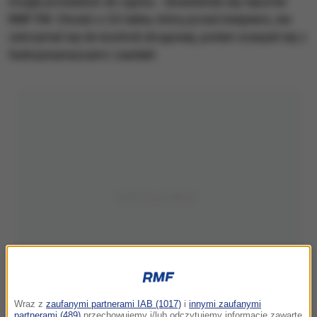
mogły prowadzić do zgonu - dowiedział się reporter
RMF FM. Chodzi o 32-latka, który przed świętami, nie
zatrzymał się do kontroli drogowej, potem szarpał się z
funkcjonariuszami i zasłabł.
Wraz z
zaufanymi partnerami IAB (1017)
i
innymi zaufanymi
partnerami (489)
przechowujemy i/lub odczytujemy informacje zawarte