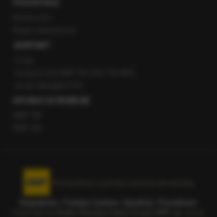
POZOSTAŁE
Newsroom
Radio internetowe
KONTAKT
O nas
Gorąca Linia RMF FM: 600 700 800
email: fakty@rmf.fm
APLIKACJE MOBILNE
RMF FM
RMF ON
Korzystanie z portalu oznacza akceptację
Regulaminu
.
Polityka Cookies
.
SpeakUp
.
Prywatność
.
Copyright by
Radio Muzyka Fakty Grupa RMF sp. z o.o.