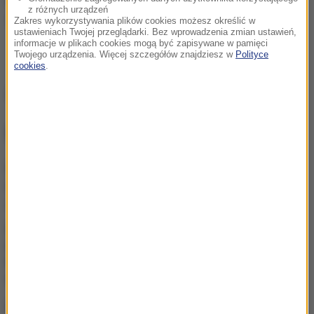
W śledztwie wciąż przesłuchiwani są świadkowie.
z różnych urządzeń
Trwa też analiza zapisu miejskiego monitoringu.
Zakres wykorzystywania plików cookies możesz określić w
ustawieniach Twojej przeglądarki. Bez wprowadzenia zmian ustawień,
informacje w plikach cookies mogą być zapisywane w pamięci
Twojego urządzenia. Więcej szczegółów znajdziesz w
Polityce
cookies
.
Źródło: RMF FM
NAJWAŻNIEJSZE FAKTY
Lazurowa woda po prostu
zniknęła. Oto co zostało z
„polskich Malediwów”
Gratka dla miłośników
bałtyckich przestworzy.
Możesz eksplorować te
wraki bez zezwolenia
Udar słoneczny i cieplny.