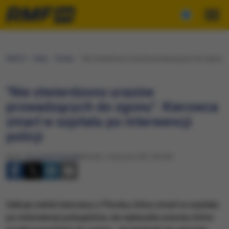
RMF24
Fakty
Polska
"Nie stwierdzono urazów prowadzących do zgonu". Ki
"Nie stwierdzono urazów
prowadzących do zgonu". Kierowca
zmarł w szpitalu po interwencji
policji
Autor:
Krzysztof Zasada
Wtorek, 5 stycznia 2021 (09:49)
Sekcja zwłok kierowcy z Płocka, który zmarł w szpitalu
po interwencji policjantów, nie wykazała urazów, które