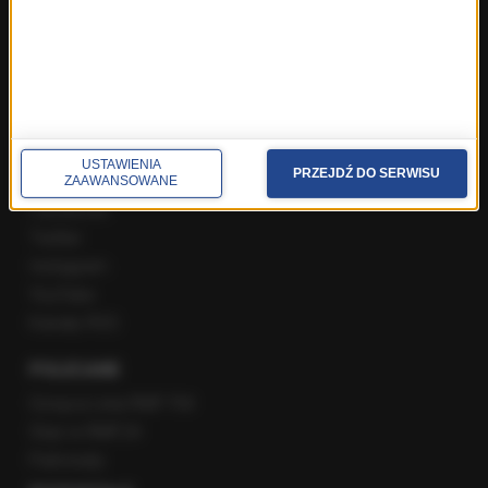
Poranna rozmowa w RMF FM
Popołudniowa rozmowa w RMF FM
Gość Krzysztofa Ziemca w RMF FM
Rozmowy w Radiu RMF24
SPOŁECZNOŚĆ
USTAWIENIA
PRZEJDŹ DO SERWISU
ZAAWANSOWANE
Facebook
Twitter
Instagram
YouTube
Kanały RSS
POLECANE
Gorąca Linia RMF FM
Staż w RMF24
Patronaty