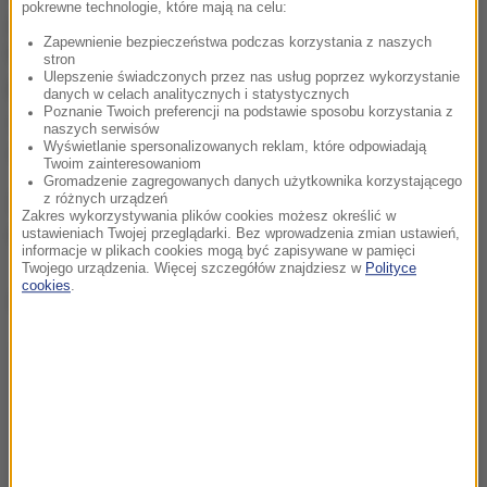
pokrewne technologie, które mają na celu:
jest godłem
- mówi mecenas Jacek Potulski.
Zapewnienie bezpieczeństwa podczas korzystania z naszych
Podkreśla też, że nie widzi w tej sprawie wątku
stron
Ulepszenie świadczonych przez nas usług poprzez wykorzystanie
politycznego.
Prokurator ma takie stanowisko,
danych w celach analitycznych i statystycznych
Poznanie Twoich preferencji na podstawie sposobu korzystania z
zapewne poparte opinią biegłych. Będziemy się
naszych serwisów
Wyświetlanie spersonalizowanych reklam, które odpowiadają
spierać merytorycznie -
mówi Potulski.
Twoim zainteresowaniom
Gromadzenie zagregowanych danych użytkownika korzystającego
Za znieważanie godła państwowego grozi grzywna,
z różnych urządzeń
Zakres wykorzystywania plików cookies możesz określić w
ograniczenie wolności lub kara do roku więzienia.
ustawieniach Twojej przeglądarki. Bez wprowadzenia zmian ustawień,
informacje w plikach cookies mogą być zapisywane w pamięci
Twojego urządzenia. Więcej szczegółów znajdziesz w
Polityce
cookies
.
Dalsza część artykułu pod materiałem video: