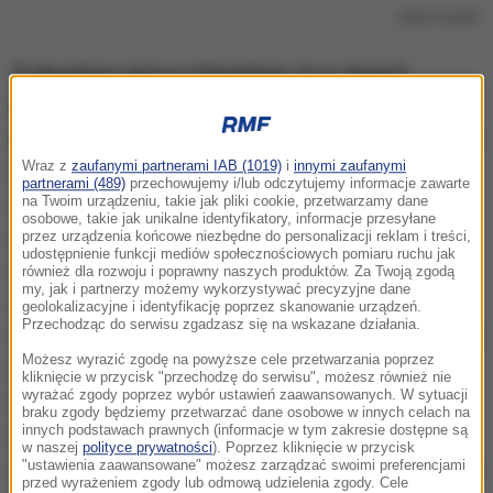
Adam Darski
Prokuratura zarzuca Nergalowi, że w ramach
promocji trasy koncertowej zlecił wykonania
projektu graficznego, do którego wykorzystane miało
Wraz z
zaufanymi partnerami IAB (1019)
i
innymi zaufanymi
zostać zniekształcone godło.
Do wzoru godło
partnerami (489)
przechowujemy i/lub odczytujemy informacje zawarte
zostały wprowadzone elementy o charakterze
na Twoim urządzeniu, takie jak pliki cookie, przetwarzamy dane
osobowe, takie jak unikalne identyfikatory, informacje przesyłane
satanistycznym i antychrześcijańskim, które w
przez urządzenia końcowe niezbędne do personalizacji reklam i treści,
udostępnienie funkcji mediów społecznościowych pomiaru ruchu jak
istotny sposób zmieniały rzeczywiste, ideologiczne
również dla rozwoju i poprawny naszych produktów. Za Twoją zgodą
my, jak i partnerzy możemy wykorzystywać precyzyjne dane
znaczenie państwowo-historyczne godła
geolokalizacyjne i identyfikację poprzez skanowanie urządzeń.
Przechodząc do serwisu zgadzasz się na wskazane działania.
Rzeczpospolitej Polskiej
- mówi Grażyna Wawryniuk z
Możesz wyrazić zgodę na powyższe cele przetwarzania poprzez
Prokuratury Okręgowej w Gdańsku. Znieważenie
kliknięcie w przycisk "przechodzę do serwisu", możesz również nie
wyrażać zgody poprzez wybór ustawień zaawansowanych. W sytuacji
miało polegać także na tym, że Adam Darski zlecił
braku zgody będziemy przetwarzać dane osobowe w innych celach na
innych podstawach prawnych (informacje w tym zakresie dostępne są
rozpowszechnianie plakatu ze wspomnianym
w naszej
polityce prywatności
). Poprzez kliknięcie w przycisk
znakiem graficznym. Drugą osobą podejrzaną w tym
"ustawienia zaawansowane" możesz zarządzać swoimi preferencjami
przed wyrażeniem zgody lub odmową udzielenia zgody. Cele